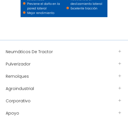
Previene el daño en la
deslizamiento lateral
pared lateral
Excelente tracción
Mejor rendimiento
Neumáticos De Tractor
Pulverizador
Remolques
Agroindustrial
Corporativo
Apoyo