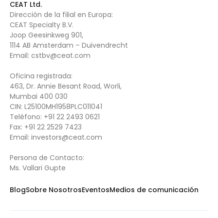
CEAT Ltd.
Dirección de la filial en Europa:
CEAT Specialty B.V.
Joop Geesinkweg 901,
1114 AB Amsterdam – Duivendrecht
Email:
cstbv@ceat.com
Oficina registrada:
463, Dr. Annie Besant Road, Worli,
Mumbai 400 030
CIN: L25100MH1958PLC011041
Teléfono:
+91 22 2493 0621
Fax:
+91 22 2529 7423
Email: i
nvestors@ceat.com
Persona de Contacto:
Ms. Vallari Gupte
Blog
Sobre Nosotros
Eventos
Medios de comunicación