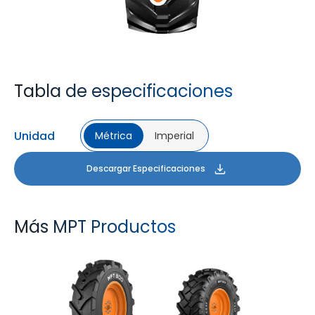
Tabla de especificaciones
Unidad
Métrica
Imperial
Descargar Especificaciones
Más MPT Productos
MPT 800
MPT 808