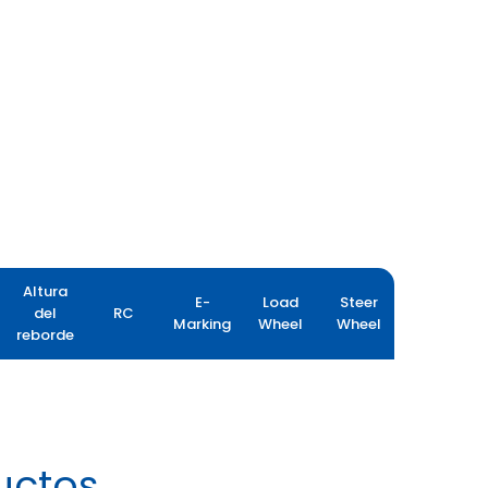
Altura
E-
Load
Steer
del
RC
Marking
Wheel
Wheel
reborde
uctos