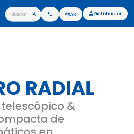
Distribuidor
Buscar
AR
RO RADIAL
telescópico &
compacta de
áticos en