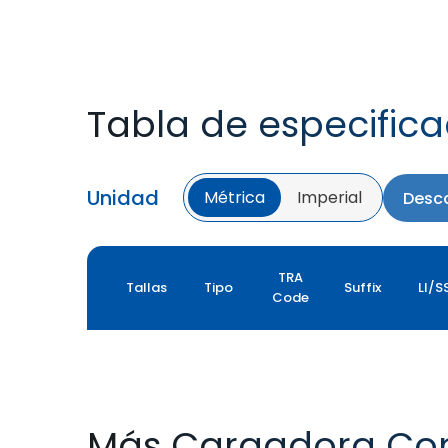
Tabla de especific
Unidad
Métrica
Imperial
Desca
TRA
Tallas
Tipo
Suffix
LI/S
Code
Más Cargadora Co