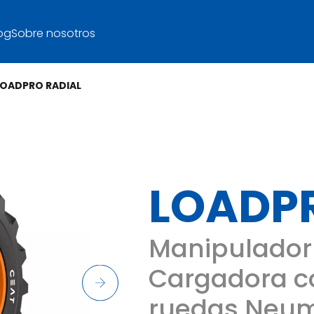
og
Sobre nosotros
LOADPRO RADIAL
LOADP
Manipulador 
Cargadora 
ruedas Neum