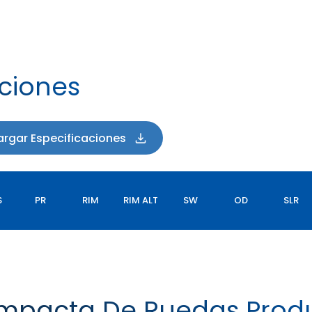
aciones
rgar Especificaciones
S
PR
RIM
RIM ALT
SW
OD
SLR
mpacta De Ruedas Prod