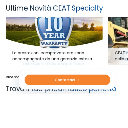
Ultime Novità CEAT Specialty
Le prestazioni comprovate ora sono
CEAT d
accompagnate da una garanzia estesa
nella 
di 10 anni.
Equipa
del ma
Ricerca prodotto
Scarica
Sapere d
Contattaci 
Trova il tuo pneumatico perfetto