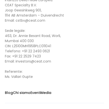
CEAT Specialty B.V.
Joop Geesinkweg 901,
1114 AB Amsterdam – Duivendrecht
Email:
cstbv@ceat.com
Sede legale:
463, Dr. Annie Besant Road, Worli,
Mumbai 400 030
CIN: L25100MH1958PLC011041
Telefono:
+91 22 2493 0621
Fax:
+91 22 2529 7423
Email:
investors@ceat.com
Referente:
Ms. Vallari Gupte
Blog
Chi siamo
Eventi
Media