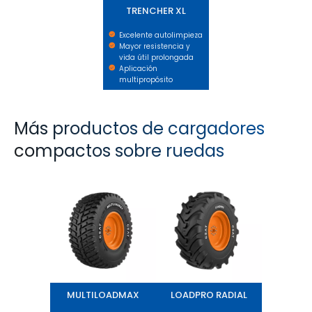
TRENCHER XL
Excelente autolimpieza
Mayor resistencia y
vida útil prolongada
Aplicación
multipropósito
Más productos de cargadores
compactos sobre ruedas
MULTILOADMAX
LOADPRO RADIAL
MULTILOADMAX
LOADPRO RADIAL