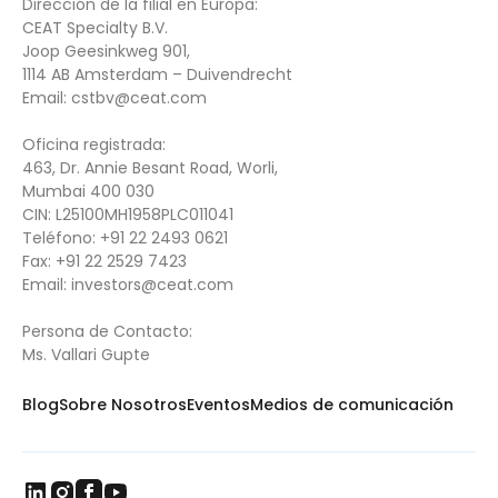
Dirección de la filial en Europa:
CEAT Specialty B.V.
Joop Geesinkweg 901,
1114 AB Amsterdam – Duivendrecht
Email:
cstbv@ceat.com
Oficina registrada:
463, Dr. Annie Besant Road, Worli,
Mumbai 400 030
CIN: L25100MH1958PLC011041
Teléfono:
+91 22 2493 0621
Fax:
+91 22 2529 7423
Email: i
nvestors@ceat.com
Persona de Contacto:
Ms. Vallari Gupte
Blog
Sobre Nosotros
Eventos
Medios de comunicación