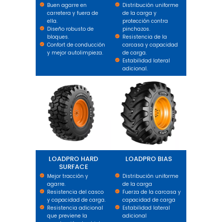
Buen agarre en
Distribución uniforme
carretera y fuera de
de la carga y
ella.
protección contra
Diseño robusto de
pinchazos.
bloques.
Resistencia de la
Confort de conducción
carcasa y capacidad
y mejor autolimpieza.
de carga.
Estabilidad lateral
adicional.
LOADPRO HARD SURFACE
LOADPRO BIAS
LOADPRO HARD
LOADPRO BIAS
SURFACE
Mejor tracción y
Distribución uniforme
agarre.
de la carga
Resistencia del casco
Fuerza de la carcasa y
y capacidad de carga.
capacidad de carga
Resistencia adicional
Estabilidad lateral
que previene la
adicional