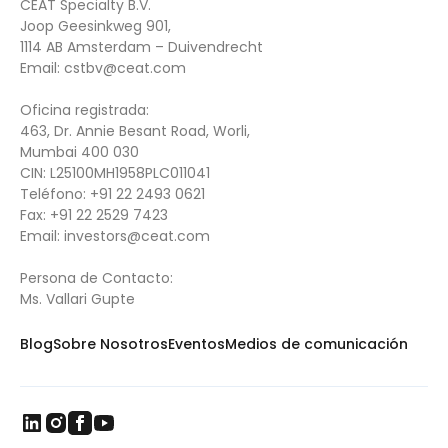
CEAT Specialty B.V.
Joop Geesinkweg 901,
1114 AB Amsterdam – Duivendrecht
Email:
cstbv@ceat.com
Oficina registrada:
463, Dr. Annie Besant Road, Worli,
Mumbai 400 030
CIN: L25100MH1958PLC011041
Teléfono:
+91 22 2493 0621
Fax:
+91 22 2529 7423
Email: i
nvestors@ceat.com
Persona de Contacto:
Ms. Vallari Gupte
Blog
Sobre Nosotros
Eventos
Medios de comunicación