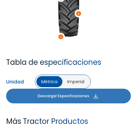
Tabla de especificaciones
Unidad
Métrica
Imperial
Descargar Especificaciones
Más Tractor Productos
FARMAX R1
MULTILOADMAX