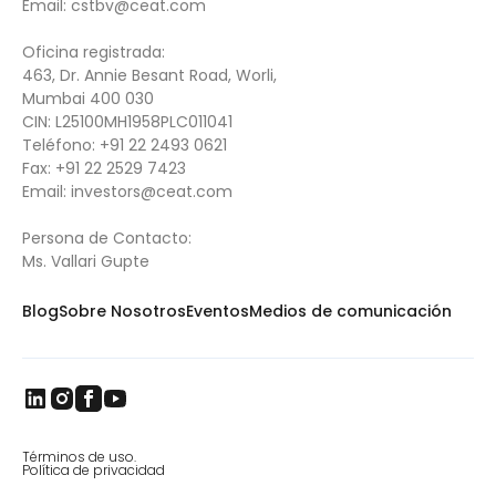
Email:
cstbv@ceat.com
Oficina registrada:
463, Dr. Annie Besant Road, Worli,
Mumbai 400 030
CIN: L25100MH1958PLC011041
Teléfono:
+91 22 2493 0621
Fax:
+91 22 2529 7423
Email: i
nvestors@ceat.com
Persona de Contacto:
Ms. Vallari Gupte
Blog
Sobre Nosotros
Eventos
Medios de comunicación
Términos de uso.
Política de privacidad