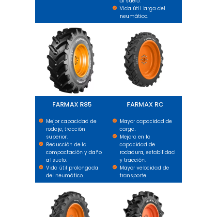
al suelo.
Vida útil larga del
neumático.
FARMAX R85
FARMAX RC
FARMAX R85
FARMAX RC
Mejor capacidad de
Mayor capacidad de
rodaje, tracción
carga.
superior.
Mejora en la
Reducción de la
capacidad de
compactación y daño
rodadura, estabilidad
al suelo.
y tracción.
Vida útil prolongada
Mayor velocidad de
del neumático.
transporte.
FARMAX R1 HD
FARMAX R2