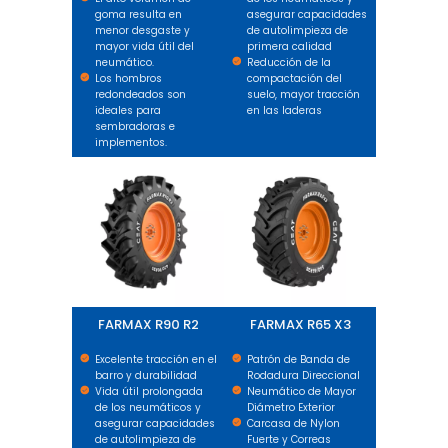
goma resulta en
asegurar capacidades
menor desgaste y
de autolimpieza de
mayor vida útil del
primera calidad
neumático.
Reducción de la
Los hombros
compactación del
redondeados son
suelo, mayor tracción
ideales para
en las laderas
sembradoras e
implementos.
FARMAX R90 R2
FARMAX R65 X3
FARMAX R90 R2
FARMAX R65 X3
Excelente tracción en el
Patrón de Banda de
barro y durabilidad
Rodadura Direccional
Vida útil prolongada
Neumático de Mayor
de los neumáticos y
Diámetro Exterior
asegurar capacidades
Carcasa de Nylon
de autolimpieza de
Fuerte y Correas