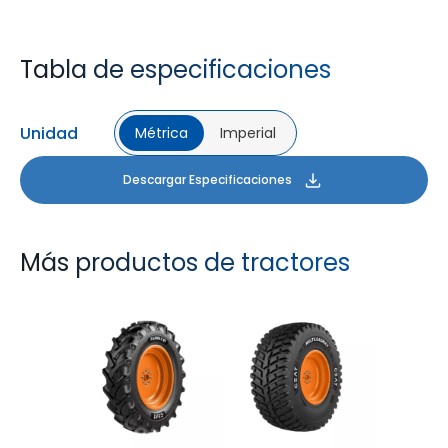
Tabla de especificaciones
Unidad
Métrica
Imperial
Descargar Especificaciones
Más productos de tractores
FARMAX R1
MULTILOADMAX