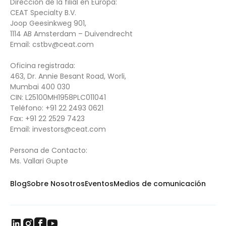
Dirección de la filial en Europa:
CEAT Specialty B.V.
Joop Geesinkweg 901,
1114 AB Amsterdam – Duivendrecht
Email:
cstbv@ceat.com
Oficina registrada:
463, Dr. Annie Besant Road, Worli,
Mumbai 400 030
CIN: L25100MH1958PLC011041
Teléfono:
+91 22 2493 0621
Fax:
+91 22 2529 7423
Email: i
nvestors@ceat.com
Persona de Contacto:
Ms. Vallari Gupte
Blog
Sobre Nosotros
Eventos
Medios de comunicación