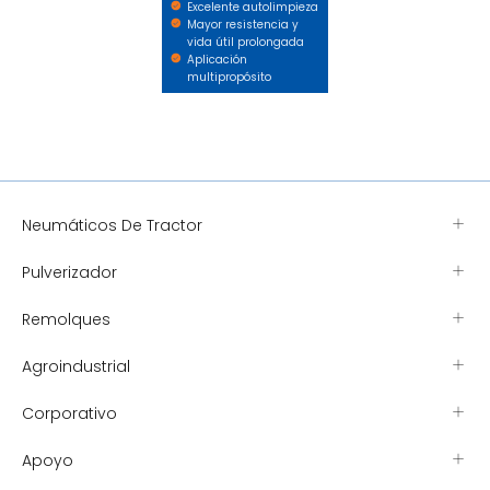
Excelente autolimpieza
Mayor resistencia y
vida útil prolongada
Aplicación
multipropósito
Neumáticos De Tractor
Pulverizador
Remolques
Agroindustrial
Corporativo
Apoyo