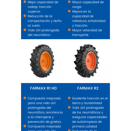
Mejor capacidad de
Mayor capacidad de
rodaje, tracción
carga.
superior.
Mejora en la
Reducción de la
capacidad de
compactación y daño
rodadura, estabilidad
al suelo.
y tracción.
Vida útil prolongada
Mayor velocidad de
del neumático.
transporte.
FARMAX R1 HD
FARMAX R2
FARMAX R1 HD
FARMAX R2
Compuesto mejorado
Excelente tracción en el
para una vida útil
barro y durabilidad
prolongada del
Vida útil prolongada
neumático, resistencia
de los neumáticos y
a la intemperie y
asegurar capacidades
prevención de grietas.
de autolimpieza de
Compuesto mejorado
primera calidad