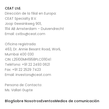
CEAT Ltd.
Dirección de la filial en Europa:
CEAT Specialty B.V.
Joop Geesinkweg 901,
1114 AB Amsterdam – Duivendrecht
Email:
cstbv@ceat.com
Oficina registrada:
463, Dr. Annie Besant Road, Worli,
Mumbai 400 030
CIN: L25100MH1958PLC011041
Teléfono:
+91 22 2493 0621
Fax:
+91 22 2529 7423
Email: i
nvestors@ceat.com
Persona de Contacto:
Ms. Vallari Gupte
Blog
Sobre Nosotros
Eventos
Medios de comunicación