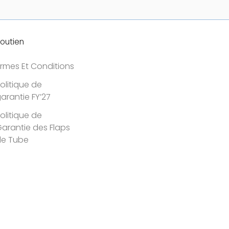
outien
rmes Et Conditions
olitique de
arantie FY’27
olitique de
arantie des Flaps
de Tube