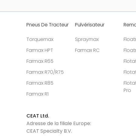
Pneus De Tracteur
Pulvérisateur
Remo
Torquemax
Spraymax
Floa
Farmax HPT
Farmax RC
Floa
Farmax R65
Flota
Farmax R70/R75
Flota
Farmax R85
Flota
Pro
Farmax R1
CEAT Ltd.
Adresse de la filiale Europe:
CEAT Specialty B.V.