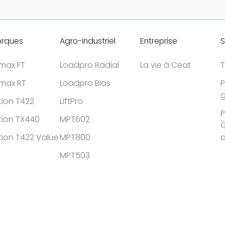
rques
Agro-industriel
Entreprise
S
tmax FT
Loadpro Radial
La vie à Ceat
T
tmax RT
Loadpro Bias
P
g
tion T422
LiftPro
P
tion TX440
MPT602
G
tion T422 Value
MPT800
MPT503