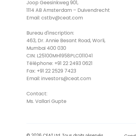
Joop Geesinkweg 901,
1114 AB Amsterdam – Duivendrecht
Email:
cstbv@ceat.com
Bureau d'inscription:
463, Dr. Annie Besant Road, Worli,
Mumbai 400 030
CIN: L25100MH1958PLC011041
Téléphone:
+91 22 2493 0621
Fax:
+91 22 2529 7423
Email:
investors@ceat.com
Contact:
Ms. Vallari Gupte
© 2026 CEAT Ltd. Tous droits réservés.