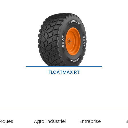
FLOATMAX RT
Meilleure adhérence et faible bruit.
Protection contre les perforations et
les dommages causés par les
chaumes.
Empreinte plus large, moindre
compaction.
rques
Agro-industriel
Entreprise
S