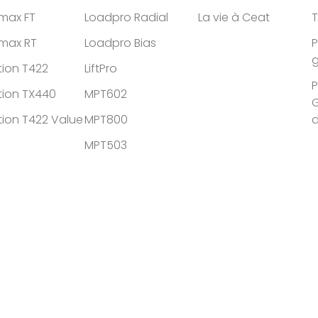
tmax FT
Loadpro Radial
La vie à Ceat
T
tmax RT
Loadpro Bias
P
g
tion T422
LiftPro
P
tion TX440
MPT602
G
tion T422 Value
MPT800
MPT503