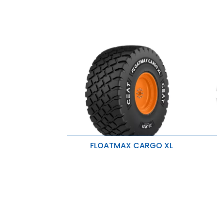
FLOATMAX CARGO XL
Conçu pour une utilisation agricole
M
à grande vitesse
F
Durée de vie des pneus prolongée
l
Capacité de charge élevée
R