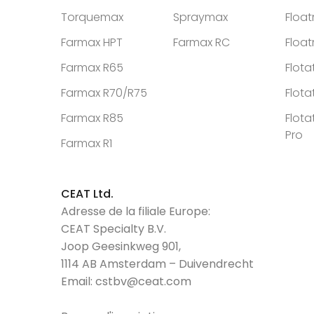
Torquemax
Spraymax
Floa
Farmax HPT
Farmax RC
Floa
Farmax R65
Flota
Farmax R70/R75
Flota
Farmax R85
Flota
Pro
Farmax R1
CEAT Ltd.
Adresse de la filiale Europe:
CEAT Specialty B.V.
Joop Geesinkweg 901,
1114 AB Amsterdam – Duivendrecht
Email:
cstbv@ceat.com