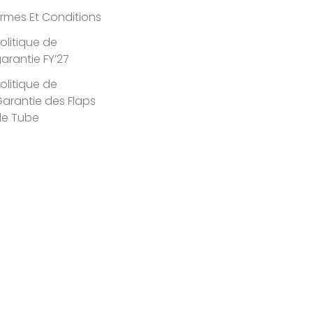
rmes Et Conditions
olitique de
arantie FY’27
olitique de
arantie des Flaps
de Tube