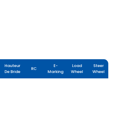
Hauteur
E-
Load
Steer
RC
De Bride
Marking
Wheel
Wheel
FLOTATION PLUS