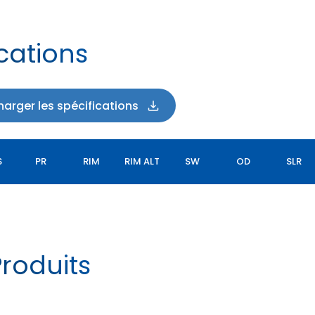
cations
harger les spécifications
S
PR
RIM
RIM ALT
SW
OD
SLR
roduits
FLOTATION TX440