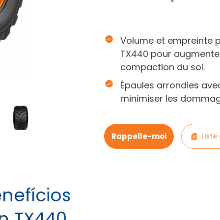
Volume et empreinte 
TX440 pour augmenter l
compaction du sol.
Épaules arrondies ave
minimiser les dommage
Rappelle-moi
Liste
nefícios
on TX440