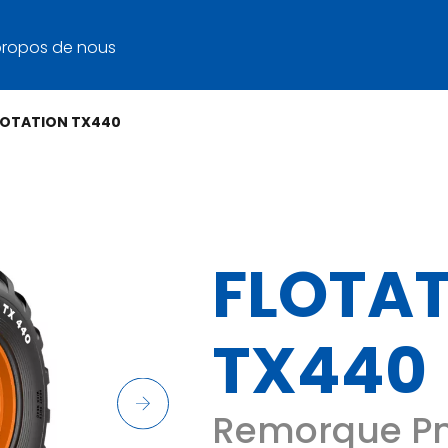
propos de nous
LOTATION TX440
FLOTA
TX440
Remorque Pn