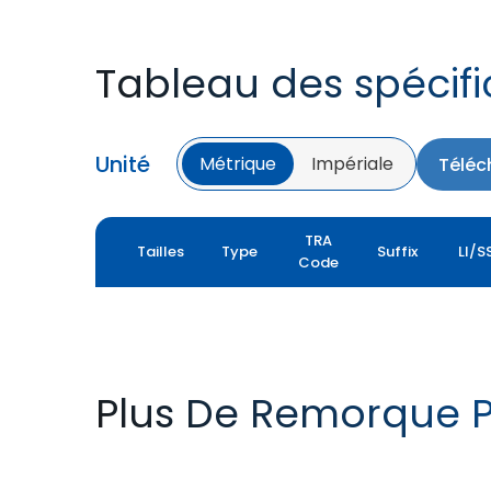
Tableau des spécifi
Unité
Métrique
Impériale
Téléc
TRA
Tailles
Type
Suffix
LI/S
Code
Plus De Remorque P
T422 VALUE PRO
FLOTATION T422