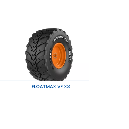
FLOATMAX VF X3
Haute protection contre
l'Aquaplaning
Consommation de carburant
réduite
Réduire le compactage du sol