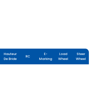
Hauteur
E-
Load
Steer
RC
De Bride
Marking
Wheel
Wheel
FLOTATION PLUS