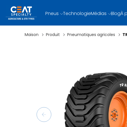
Pneus
Technologie
Médias
Blog
À 
Maison
Produit
Pneumatiques agricoles
T