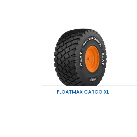
FLOATMAX CARGO XL
Conçu pour une utilisation agricole
M
à grande vitesse
F
Durée de vie des pneus prolongée
l
Capacité de charge élevée
R