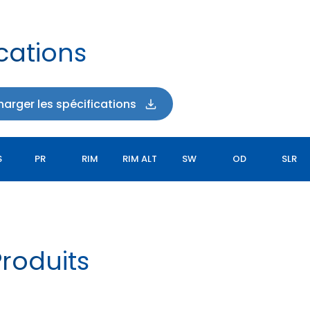
cations
harger les spécifications
S
PR
RIM
RIM ALT
SW
OD
SLR
roduits
FLOTATION TX440