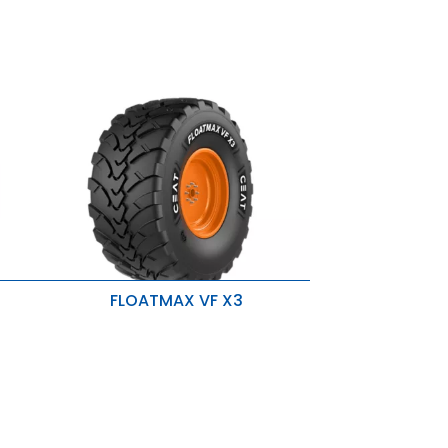
FLOATMAX VF X3
Haute protection contre
l'Aquaplaning
Consommation de carburant
réduite
Réduire le compactage du sol