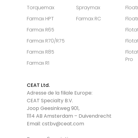
Torquemax
Spraymax
Floa
Farmax HPT
Farmax RC
Floa
Farmax R65
Flota
Farmax R70/R75
Flota
Farmax R85
Flota
Pro
Farmax R1
CEAT Ltd.
Adresse de la filiale Europe:
CEAT Specialty B.V.
Joop Geesinkweg 901,
1114 AB Amsterdam – Duivendrecht
Email:
cstbv@ceat.com