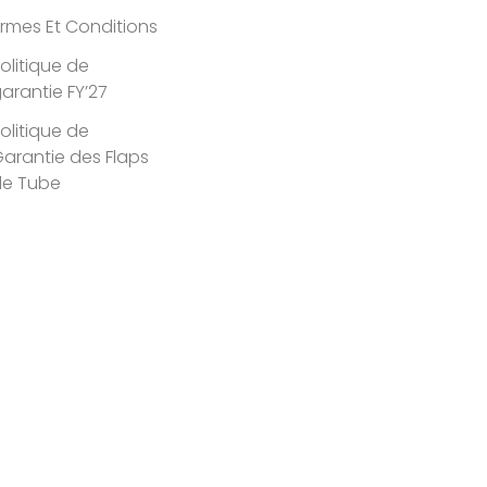
rmes Et Conditions
olitique de
arantie FY’27
olitique de
arantie des Flaps
de Tube