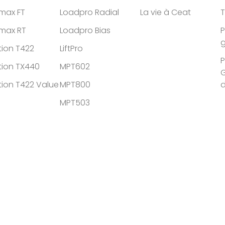
tmax FT
Loadpro Radial
La vie à Ceat
T
tmax RT
Loadpro Bias
P
g
tion T422
LiftPro
P
tion TX440
MPT602
G
tion T422 Value
MPT800
MPT503