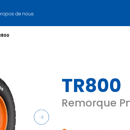
propos de nous
R800
TR800
Remorque Pn