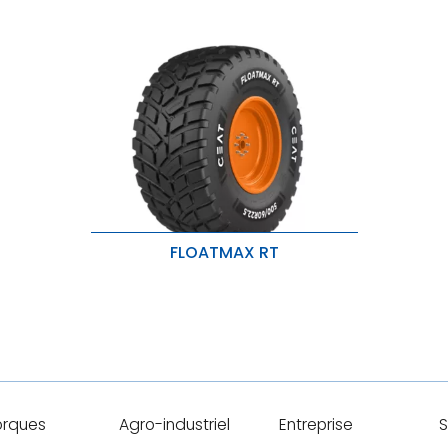
FLOATMAX RT
Meilleure adhérence et faible bruit.
Protection contre les perforations et
les dommages causés par les
chaumes.
Empreinte plus large, moindre
compaction.
rques
Agro-industriel
Entreprise
S