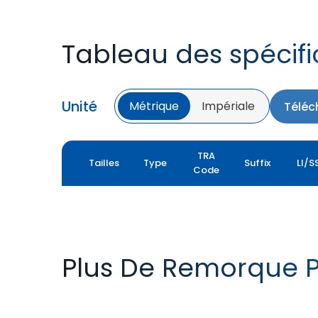
Tableau des spécifi
Unité
Métrique
Impériale
Téléc
TRA
Tailles
Type
Suffix
LI/S
Code
Plus De Remorque P
T422 VALUE PRO
FLOTATION T422