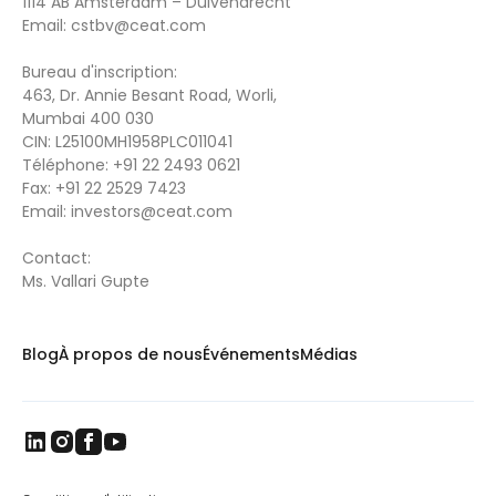
1114 AB Amsterdam – Duivendrecht
Email:
cstbv@ceat.com
Bureau d'inscription:
463, Dr. Annie Besant Road, Worli,
Mumbai 400 030
CIN: L25100MH1958PLC011041
Téléphone:
+91 22 2493 0621
Fax:
+91 22 2529 7423
Email:
investors@ceat.com
Contact:
Ms. Vallari Gupte
Blog
À propos de nous
Événements
Médias