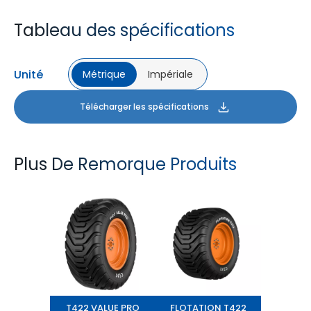
Tableau des spécifications
Unité
Métrique
Impériale
Télécharger les spécifications
Plus De Remorque Produits
T422 VALUE PRO
FLOTATION T422
T422 VALUE PRO
FLOTATION T422