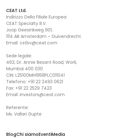
CEAT Ltd.
Indirizzo Della Filiale Europea:
CEAT Specialty B.V.
Joop Geesinkweg 901,
1114 AB Amsterdam – Duivendrecht
Email:
cstbv@ceat.com
Sede legale:
463, Dr. Annie Besant Road, Worli,
Mumbai 400 030
CIN: L25100MH1958PLC011041
Telefono:
+91 22 2493 0621
Fax:
+91 22 2529 7423
Email:
investors@ceat.com
Referente:
Ms. Vallari Gupte
Blog
Chi siamo
Eventi
Media