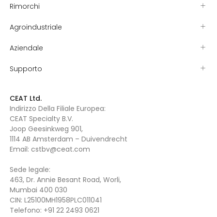
Rimorchi
Agroindustriale
Aziendale
Supporto
CEAT Ltd.
Indirizzo Della Filiale Europea:
CEAT Specialty B.V.
Joop Geesinkweg 901,
1114 AB Amsterdam – Duivendrecht
Email:
cstbv@ceat.com
Sede legale:
463, Dr. Annie Besant Road, Worli,
Mumbai 400 030
CIN: L25100MH1958PLC011041
Telefono:
+91 22 2493 0621