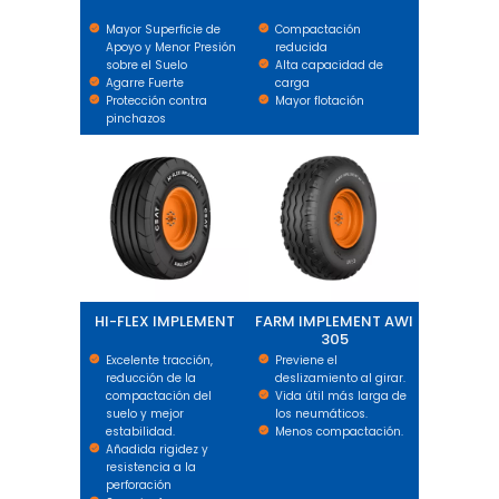
Mayor Superficie de
Compactación
Apoyo y Menor Presión
reducida
sobre el Suelo
Alta capacidad de
Agarre Fuerte
carga
Protección contra
Mayor flotación
pinchazos
HI-FLEX IMPLEMENT
FARM IMPLEMENT AWI 305
HI-FLEX IMPLEMENT
FARM IMPLEMENT AWI
305
Excelente tracción,
Previene el
reducción de la
deslizamiento al girar.
compactación del
Vida útil más larga de
suelo y mejor
los neumáticos.
estabilidad.
Menos compactación.
Añadida rigidez y
resistencia a la
perforación