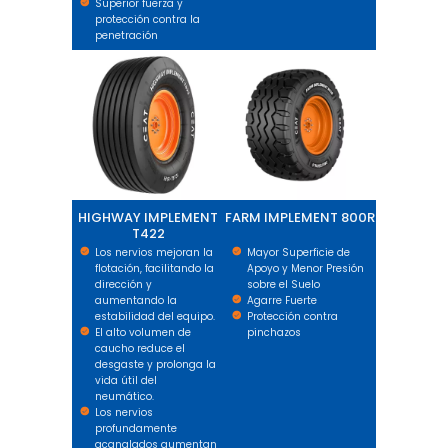
Superior fuerza y
protección contra la
penetración
HIGHWAY IMPLEMENT T422
FARM IMPLEMENT 800R
HIGHWAY IMPLEMENT
FARM IMPLEMENT 800R
T422
Los nervios mejoran la
Mayor Superficie de
flotación, facilitando la
Apoyo y Menor Presión
dirección y
sobre el Suelo
aumentando la
Agarre Fuerte
estabilidad del equipo.
Protección contra
El alto volumen de
pinchazos
caucho reduce el
desgaste y prolonga la
vida útil del
neumático.
Los nervios
profundamente
acanalados aumentan