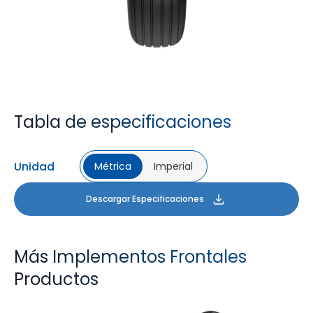
Tabla de especificaciones
Unidad
Métrica
Imperial
Descargar Especificaciones
Más Implementos Frontales
Productos
FARMAX F2M
FARMAX X3