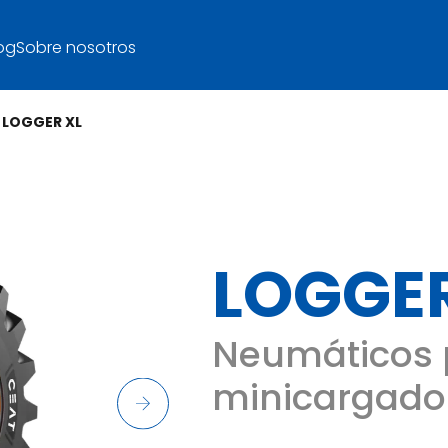
og
Sobre nosotros
LOGGER XL
LOGGER
Neumáticos 
minicargado