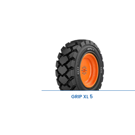
d
GRIP XL 5
Carcasa de nylon resistente mejora
M
la estabilidad lateral.
P
Banda de rodadura profunda y
d
tacos anchos aseguran una vida
M
útil prolongada y una excelente
estabilidad.
Protector de llanta especial y
compuesto altamente resistente al