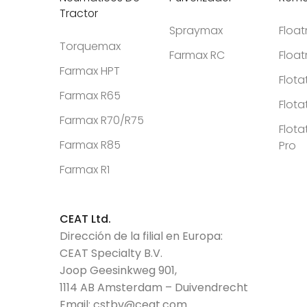
Tractor
Spraymax
Floa
Torquemax
Farmax RC
Floa
Farmax HPT
Flota
Farmax R65
Flota
Farmax R70/R75
Flota
Farmax R85
Pro
Farmax R1
CEAT Ltd.
Dirección de la filial en Europa:
CEAT Specialty B.V.
Joop Geesinkweg 901,
1114 AB Amsterdam – Duivendrecht
Email:
cstbv@ceat.com