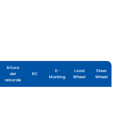
Altura
E-
Load
Steer
del
RC
Marking
Wheel
Wheel
reborde
GRIP MASTER EX