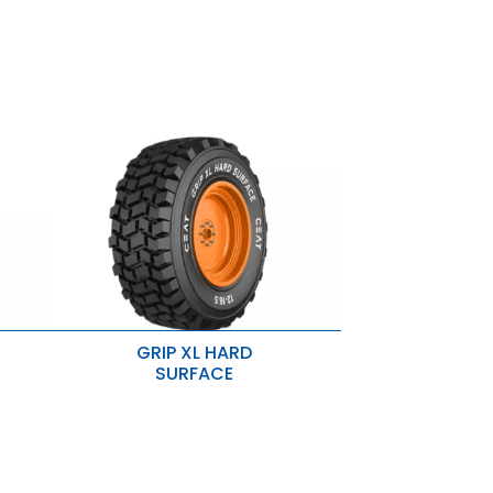
GRIP XL HARD
SURFACE
Ideal para superficies
pavimentadas y trabajos de
a
servicio pesado.
Mejor tracción