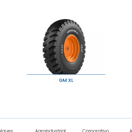
GM XL
Alta durabilidad e ideal para
aplicaciones de trabajo pesado.
Resiste cortes y enganches con
desgaste optimizado.
lques
Agroindustrial
Corporativo