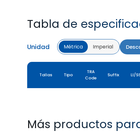
Tabla de especific
Unidad
Métrica
Imperial
Desca
TRA
Tallas
Tipo
Suffix
LI/S
Code
Más productos par
GM XL
GM LOADER HD