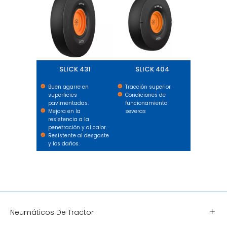
SLICK 431
SLICK 404
Buen agarre en
Tracción superior
superficies
Condiciones de
pavimentadas.
funcionamiento
Mejora en la
severas
resistencia a la
penetración y al calor.
Resistente al desgaste
y los daños.
Neumáticos De Tractor