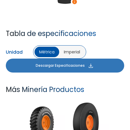
Tabla de especificaciones
Unidad
Métrica
Imperial
Descargar Especificaciones
Más Minería Productos
GRIP MASTER ND
SLICK 431