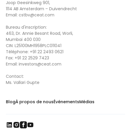
Joop Geesinkweg 901,
1114 AB Amsterdam – Duivendrecht
Email:
cstbv@ceat.com
Bureau d'inscription:
463, Dr. Annie Besant Road, Worli,
Mumbai 400 030
CIN: L25100MH1958PLC011041
Téléphone:
+91 22 2493 0621
Fax:
+91 22 2529 7423
Email:
investors@ceat.com
Contact:
Ms. Vallari Gupte
Blog
À propos de nous
Événements
Médias