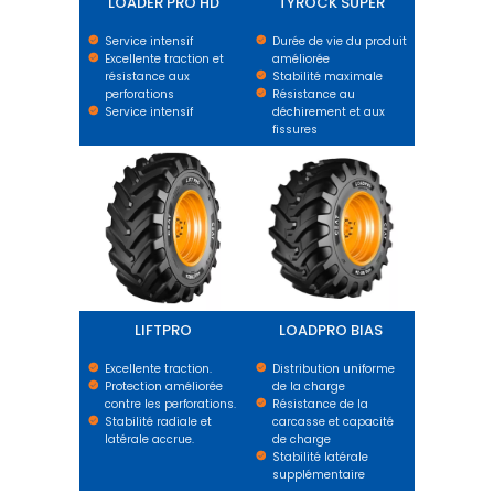
LOADER PRO HD
TYROCK SUPER
Service intensif
Durée de vie du produit
Excellente traction et
améliorée
résistance aux
Stabilité maximale
perforations
Résistance au
Service intensif
déchirement et aux
fissures
LIFTPRO
LOADPRO BIAS
LIFTPRO
LOADPRO BIAS
Excellente traction.
Distribution uniforme
Protection améliorée
de la charge
contre les perforations.
Résistance de la
Stabilité radiale et
carcasse et capacité
latérale accrue.
de charge
Stabilité latérale
supplémentaire