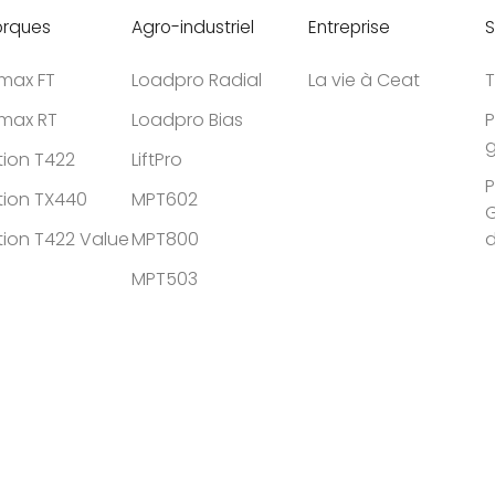
rques
Agro-industriel
Entreprise
S
tmax FT
Loadpro Radial
La vie à Ceat
T
tmax RT
Loadpro Bias
P
g
tion T422
LiftPro
P
tion TX440
MPT602
G
tion T422 Value
MPT800
MPT503