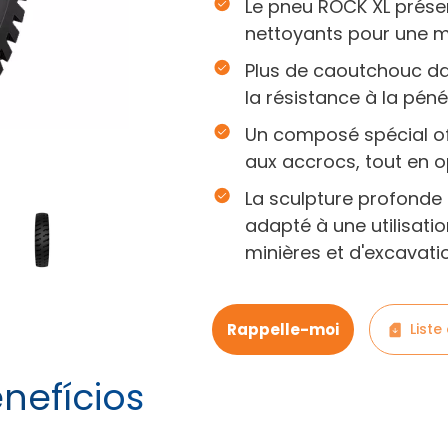
Le pneu ROCK XL prés
nettoyants pour une m
Plus de caoutchouc d
la résistance à la péné
Un composé spécial of
aux accrocs, tout en op
La sculpture profonde e
adapté à une utilisatio
minières et d'excavati
Rappelle-moi
Liste
nefícios