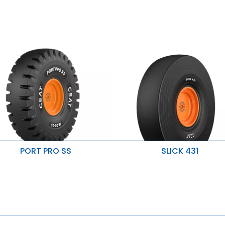
PORT PRO SS
SLICK 431
Bonne adhérence sur les surfa
ilométrage et durabilité supérieurs.
pavées.
tabilité améliorée.
Meilleure pénétration et résista
la chaleur.
ésistant aux coupures et accrocs.
Résistant à l'usure et aux
dommages.