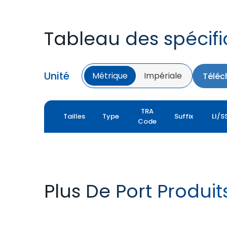
Tableau des spécifi
Unité
Métrique
Impériale
Téléc
TRA
Tailles
Type
Suffix
LI/S
Code
Plus De Port Produit
PORT PRO SL
ROCK XL