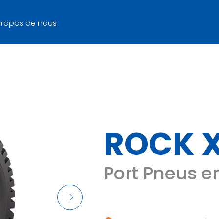
propos de nous
ROCK 
Port Pneus e