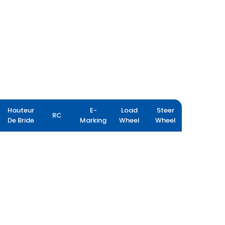
Hauteur
E-
Load
Steer
RC
De Bride
Marking
Wheel
Wheel
PORT PRO RX