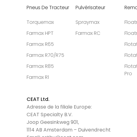
Pneus De Tracteur
Pulvérisateur
Remo
Torquemax
Spraymax
Floa
Farmax HPT
Farmax RC
Floa
Farmax R65
Flota
Farmax R70/R75
Flota
Farmax R85
Flota
Pro
Farmax R1
CEAT Ltd.
Adresse de la filiale Europe:
CEAT Specialty B.V.
Joop Geesinkweg 901,
1114 AB Amsterdam – Duivendrecht