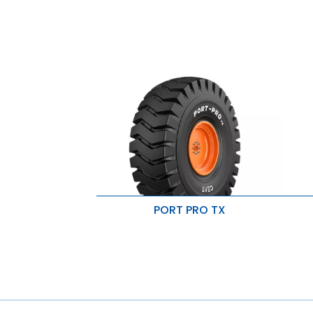
PORT PRO TX
Adhérence supérieure
K
Conditions de fonctionnement
S
sévères
R
Résistance aux coupures et aux
accrocs