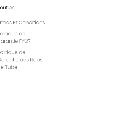
outien
rmes Et Conditions
olitique de
arantie FY’27
olitique de
arantie des Flaps
de Tube