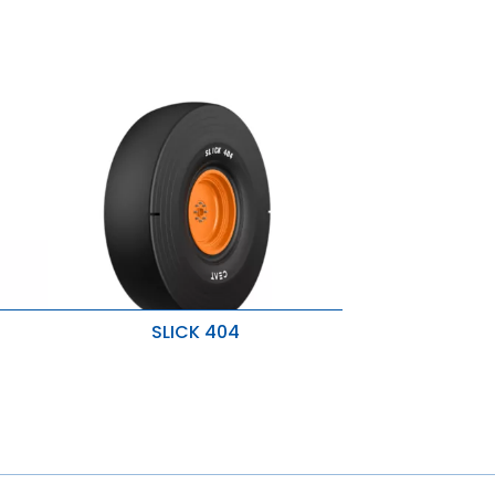
SLICK 404
ces
Adhérence supérieure
Conditions de fonctionnement
nce à
sévères