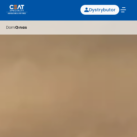
Dystrybutor
Dom
O nas