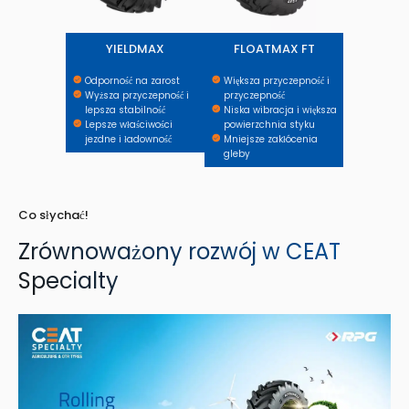
YIELDMAX
FLOATMAX FT
Odporność na zarost
Większa przyczepność i
Wyższa przyczepność i
przyczepność
lepsza stabilność
Niska wibracja i większa
Lepsze właściwości
powierzchnia styku
jezdne i ładowność
Mniejsze zakłócenia
gleby
Co słychać!
Zrównoważony rozwój w CEAT
Specialty