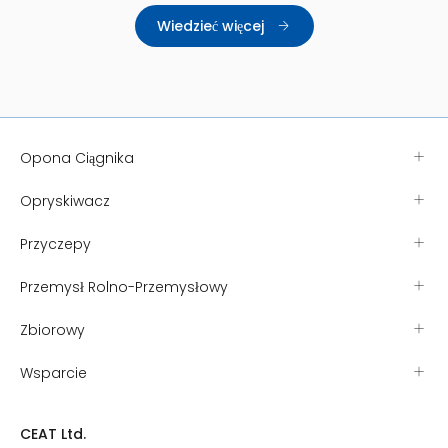
krytycznym aspektem balastowania jest to,
Wiedzieć więcej
ile ciężaru dodać i gdzie umieścić te
materiały. – Maszyny rolnicze i budowlane z
łyżkami lub widłami do podnoszenia mają
masywne, żeliwne przeciwwagi wbudowane
w konstrukcję maszyny, aby zapewnić jej
funkcjonalność. Ciągniki rolnicze mają
opcjonalne pakiety obciążników kół, osi i
walizek, które umożliwiają określenie masy
Opona Ciągnika
całkowitej i jej rozkładu, co ma kluczowe
znaczenie dla optymalnej wydajności. Jeśli
Opryskiwacz
chodzi o ciągniki rolnicze, pierwszym
istotnym czynnikiem jest znajomość mocy
Przyczepy
silnika ciągnika i obciążeń osi. W idealnej
sytuacji stosunek masy do mocy powinien
wynosić od 100 do 120 funtów/KM. Lżejsze
Przemysł Rolno-Przemysłowy
obciążniki są bardziej pożądane i wydajne, o
ile nie występują problemy z osiągami, takie
Zbiorowy
jak stabilność czy podskakiwanie kół. Większe
współczynniki masy można wykorzystać do
zmniejszenia poślizgu, co zwiększa
Wsparcie
wydajność, zwłaszcza w wymagających
zastosowaniach. Rozkład masy jest
niezwykle ważny: W przypadku ciągników z
CEAT Ltd.
napędem na 2 koła rozkład masy powinien