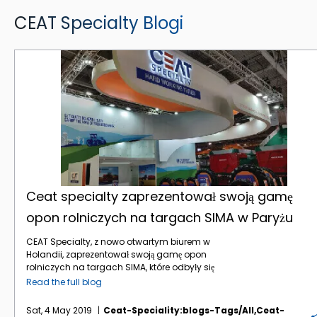
CEAT Specialty Blogi
Ceat specialty zaprezentował swoją gamę opon rolniczych na targach SIMA w Paryżu
Ceat specialty zaprezentował swoją gamę
opon rolniczych na targach SIMA w Paryżu
CEAT Specialty, z nowo otwartym biurem w
Holandii, zaprezentował swoją gamę opon
rolniczych na targach SIMA, które odbyły się
w dniach 24-28 lutego 2019 r.
Read the full blog
Zaprezentowano gamę opon radialnych
rolniczych – serię 85, serię 65 i serię 70, które
Sat, 4 May 2019
Ceat-Speciality:blogs-Tags/all,ceat-