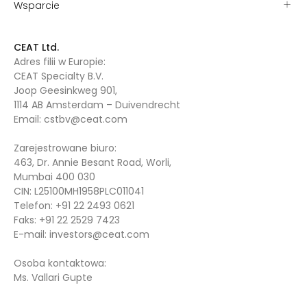
Wsparcie
CEAT Ltd.
Adres filii w Europie:
CEAT Specialty B.V.
Joop Geesinkweg 901,
1114 AB Amsterdam – Duivendrecht
Email:
cstbv@ceat.com
Zarejestrowane biuro:
463, Dr. Annie Besant Road, Worli,
Mumbai 400 030
CIN: L25100MH1958PLC011041
Telefon:
+91 22 2493 0621
Faks:
+91 22 2529 7423
E-mail:
investors@ceat.com
Osoba kontaktowa:
Ms. Vallari Gupte