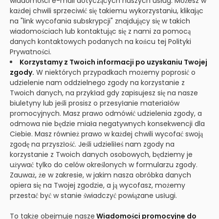
wiadomości e-mail dotyczących naszych usług. Możesz w
każdej chwili sprzeciwić się takiemu wykorzystaniu, klikając
na "link wycofania subskrypcji" znajdujący się w takich
wiadomościach lub kontaktując się z nami za pomocą
danych kontaktowych podanych na końcu tej Polityki
Prywatności.
Korzystamy z Twoich informacji po uzyskaniu Twojej
zgody.
W niektórych przypadkach możemy poprosić o
udzielenie nam oddzielnego zgody na korzystanie z
Twoich danych, na przykład gdy zapisujesz się na nasze
biuletyny lub jeśli prosisz o przesyłanie materiałów
promocyjnych. Masz prawo odmówić udzielenia zgody, a
odmowa nie będzie miała negatywnych konsekwencji dla
Ciebie. Masz również prawo w każdej chwili wycofać swoją
zgodę na przyszłość. Jeśli udzieliłeś nam zgody na
korzystanie z Twoich danych osobowych, będziemy je
używać tylko do celów określonych w formularzu zgody.
Zauważ, że w zakresie, w jakim nasza obróbka danych
opiera się na Twojej zgodzie, a ją wycofasz, możemy
przestać być w stanie świadczyć powiązane usługi.
To także obejmuje nasze
Wiadomości promocyjne do