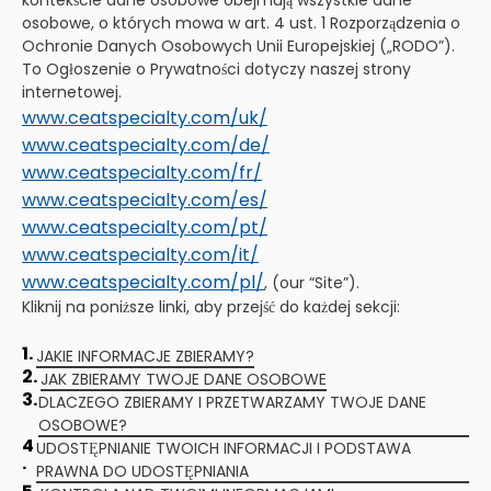
kontekście dane osobowe obejmują wszystkie dane
osobowe, o których mowa w art. 4 ust. 1 Rozporządzenia o
Ochronie Danych Osobowych Unii Europejskiej („RODO”).
To Ogłoszenie o Prywatności dotyczy naszej strony
internetowej.
www.ceatspecialty.com/uk/
www.ceatspecialty.com/de/
www.ceatspecialty.com/fr/
www.ceatspecialty.com/es/
www.ceatspecialty.com/pt/
www.ceatspecialty.com/it/
www.ceatspecialty.com/pl/
, (our “Site”).
Kliknij na poniższe linki, aby przejść do każdej sekcji:
1.
JAKIE INFORMACJE ZBIERAMY?
2.
JAK ZBIERAMY TWOJE DANE OSOBOWE
3.
DLACZEGO ZBIERAMY I PRZETWARZAMY TWOJE DANE
OSOBOWE?
4
UDOSTĘPNIANIE TWOICH INFORMACJI I PODSTAWA
.
PRAWNA DO UDOSTĘPNIANIA