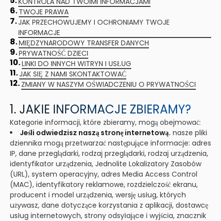
5.
KONTROLA NAD TWOIMI INFORMACJAMI
6.
TWOJE PRAWA
7.
JAK PRZECHOWUJEMY I OCHRONIAMY TWOJE
INFORMACJE
8.
MIĘDZYNARODOWY TRANSFER DANYCH
9.
PRYWATNOŚĆ DZIECI
10.
LINKI DO INNYCH WITRYN I USŁUG
11.
JAK SIĘ Z NAMI SKONTAKTOWAĆ
12.
ZMIANY W NASZYM OŚWIADCZENIU O PRYWATNOŚCI
1. JAKIE INFORMACJE ZBIERAMY?
Kategorie informacji, które zbieramy, mogą obejmować:
Jeśli odwiedzisz naszą stronę internetową.
nasze pliki
dziennika mogą przetwarzać następujące informacje: adres
IP, dane przeglądarki, rodzaj przeglądarki, rodzaj urządzenia,
identyfikator urządzenia, Jednolite Lokalizatory Zasobów
(URL), system operacyjny, adres Media Access Control
(MAC), identyfikatory reklamowe, rozdzielczość ekranu,
producent i model urządzenia, wersję usług, których
używasz, dane dotyczące korzystania z aplikacji, dostawcę
usług internetowych, strony odsyłające i wyjścia, znacznik