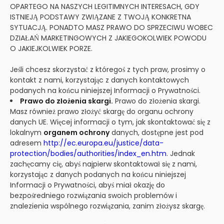
OPARTEGO NA NASZYCH LEGITIMNYCH INTERESACH, GDY
ISTNIEJĄ PODSTAWY ZWIĄZANE Z TWOJĄ KONKRETNA
SYTUACJĄ. PONADTO MASZ PRAWO DO SPRZECIWU WOBEC
DZIAŁAŃ MARKETINGOWYCH Z JAKIEGOKOLWIEK POWODU
O JAKIEJKOLWIEK PORZE.
Jeśli chcesz skorzystać z któregoś z tych praw, prosimy o
kontakt z nami, korzystając z danych kontaktowych
podanych na końcu niniejszej Informacji o Prywatności.
Prawo do złożenia skargi.
Prawo do złożenia skargi.
Masz również prawo złożyć skargę do organu ochrony
danych UE. Więcej informacji o tym, jak skontaktować się z
lokalnym
organem ochrony
danych, dostępne jest pod
adresem
http://ec.europa.eu/justice/data-
protection/bodies/authorities/index_en.htm
. Jednak
zachęcamy cię, abyś najpierw skontaktował się z nami,
korzystając z danych podanych na końcu niniejszej
Informacji o Prywatności, abyś miał okazję do
bezpośredniego rozwiązania swoich problemów i
znalezienia wspólnego rozwiązania, zanim złożysz skargę.