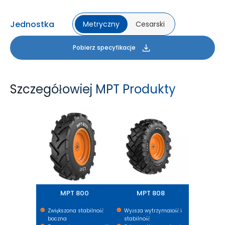
Jednostka
Metryczny
Cesarski
Pobierz specyfikacje
Szczegółowiej MPT Produkty
MPT 800
MPT 808
MPT 800
MPT 808
Zwiększona stabilność
Wyższa wytrzymałość i
boczna
stabilność