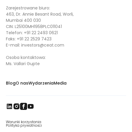
Zarejestrowane biuro:
463, Dr. Annie Besant Road, Worli,
Mumbai 400 030
CIN: L25100MH1958PLC011041
Telefon:
+91 22 2493 0621
Faks:
+91 22 2529 7423
E-mail:
investors@ceat.com
Osoba kontaktowa:
Ms. Vallari Gupte
Blog
O nas
Wydarzenia
Media
Warunki korzystania
Polityka prywatności