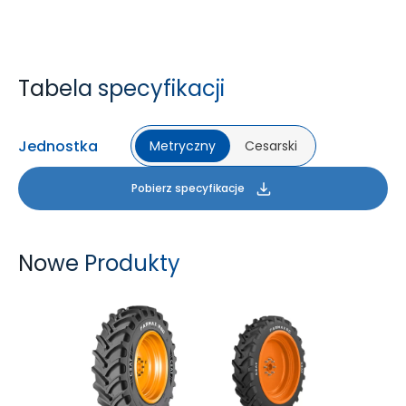
Tabela specyfikacji
Jednostka
Metryczny
Cesarski
Pobierz specyfikacje
Nowe Produkty
FARMAX R80
FARMAX RC