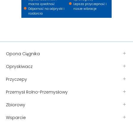
mocna żywotność
Lepsza przyczepność i
Odporność na odpryski i
niższe wibracje
rozdarcia
Opona Ciągnika
Opryskiwacz
Przyczepy
Przemysł Rolno-Przemysłowy
Zbiorowy
Wsparcie