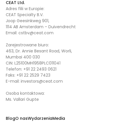
CEAT Ltd.
Adres filii w Europie:
CEAT Specialty B.V.
Joop Geesinkweg 901,
1114 AB Amsterdam – Duivendrecht
Email:
cstbv@ceat.com
Zarejestrowane biuro:
463, Dr. Annie Besant Road, Worli,
Mumbai 400 030
CIN: L25100MH1958PLC011041
Telefon:
+91 22 2493 0621
Faks:
+91 22 2529 7423
E-mail:
investors@ceat.com
Osoba kontaktowa:
Ms. Vallari Gupte
Blog
O nas
Wydarzenia
Media