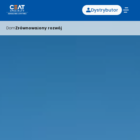
Dystrybutor
Dom
Zrównoważony rozwój