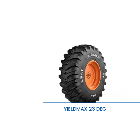
YIELDMAX 23 DEG
Tracción excepcional y resistencia
R
al desgaste
M
Mayor resistencia de la base del
calzado para una mayor
M
estabilidad
c
Maneja cargas más pesadas con