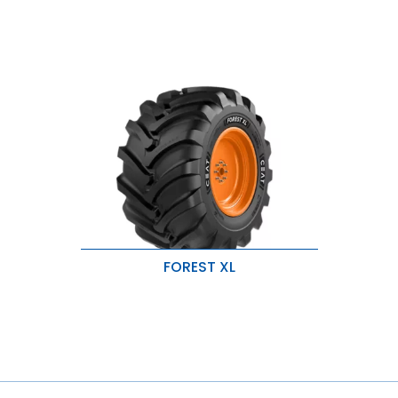
FOREST XL
Diseño de tacos ancho y robusto
para una tracción excelente.
Compuesto duradero para la
banda de rodadura y el costado
para una protección adicional.