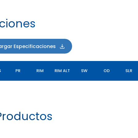
aciones
rgar Especificaciones
S
PR
RIM
RIM ALT
SW
OD
SLR
roductos
YIELDMAX VFLEX