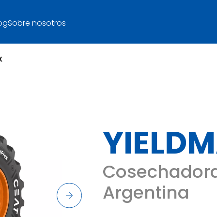
og
Sobre nosotros
X
YIELDM
Cosechadora
Argentina