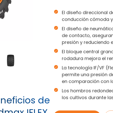
El diseño direccional 
conducción cómoda y 
El diseño de neumátic
de contacto, aseguran
presión y reduciendo e
El bloque central gran
rodadura mejora el ren
La tecnología IF/VF (F
permite una presión d
en comparación con l
Los hombros redondea
neficios de
los cultivos durante l
dmax IFLEX