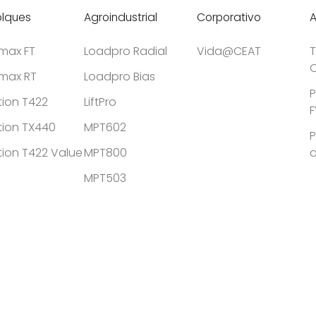
lques
Agroindustrial
Corporativo
tmax FT
Loadpro Radial
Vida@CEAT
T
C
tmax RT
Loadpro Bias
P
tion T422
LiftPro
F
tion TX440
MPT602
P
tion T422 Value
MPT800
MPT503