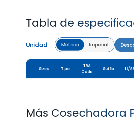
Tabla de especific
Unidad
Métrica
Imperial
Desca
TRA
Sizes
Tipo
Suffix
LI/S
Code
Más Cosechadora P
YIELDMAX 23 DEG
YIELDMAX IFLEX