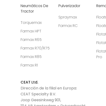
Neumáticos De
Pulverizador
Remo
Tractor
Spraymax
Floa
Torquemax
Farmax RC
Floa
Farmax HPT
Flota
Farmax R65
Flota
Farmax R70/R75
Flota
Farmax R85
Pro
Farmax R1
CEAT Ltd.
Dirección de la filial en Europa:
CEAT Specialty B.V.
Joop Geesinkweg 901,
1114 AB Amsterdam – Duivendrecht