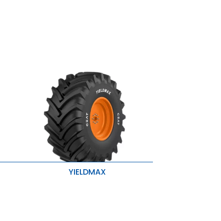
YIELDMAX
Resistencia a la barba
idad
Mayor Tracción y Mejor Estabilidad
Mejora de la capacidad de
circulación y de carga