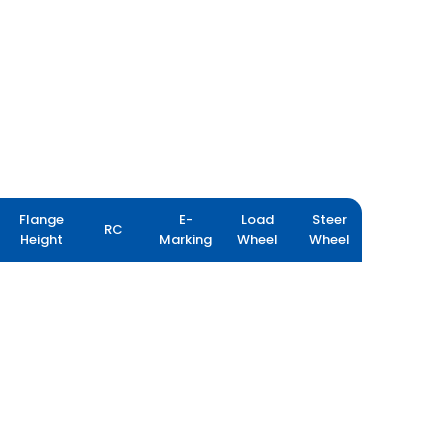
Flange
E-
Load
Steer
RC
Height
Marking
Wheel
Wheel
YIELDMAX