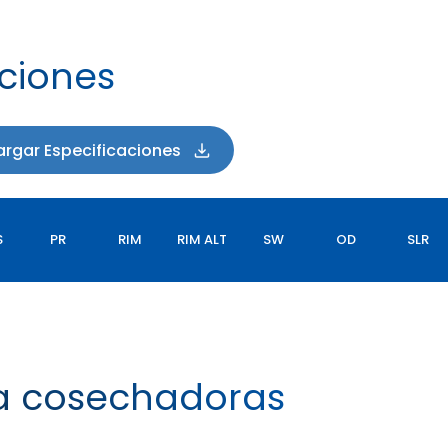
aciones
rgar Especificaciones
S
PR
RIM
RIM ALT
SW
OD
SLR
a cosechadoras
YIELDMAX VFLEX