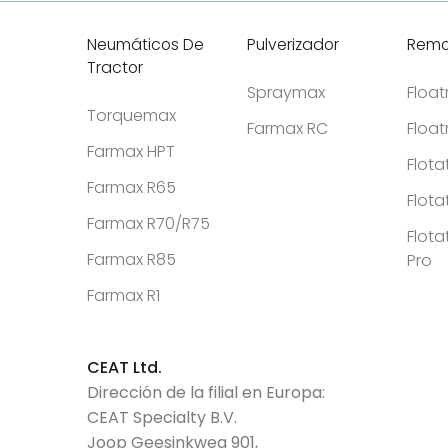
Neumáticos De
Pulverizador
Remo
Tractor
Spraymax
Floa
Torquemax
Farmax RC
Floa
Farmax HPT
Flota
Farmax R65
Flota
Farmax R70/R75
Flota
Farmax R85
Pro
Farmax R1
CEAT Ltd.
Dirección de la filial en Europa:
CEAT Specialty B.V.
Joop Geesinkweg 901,