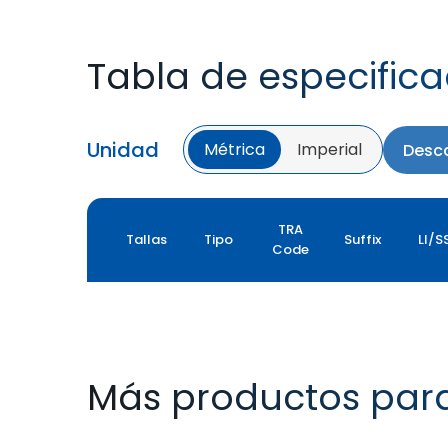
Tabla de especific
Unidad
Métrica
Imperial
Desca
TRA
Tallas
Tipo
Suffix
LI/S
Code
Más productos par
YIELDMAX 23 DEG
YIELDMAX IFLEX