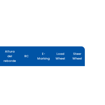
Altura
E-
Load
Steer
del
RC
Marking
Wheel
Wheel
reborde
YIELDMAX