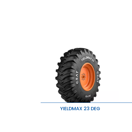
YIELDMAX 23 DEG
Tracción excepcional y resistencia
R
al desgaste
M
Mayor resistencia de la base del
calzado para una mayor
M