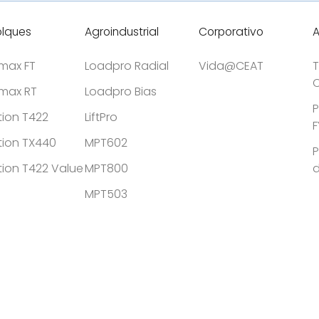
lques
Agroindustrial
Corporativo
tmax FT
Loadpro Radial
Vida@CEAT
T
C
tmax RT
Loadpro Bias
P
tion T422
LiftPro
F
tion TX440
MPT602
P
tion T422 Value
MPT800
MPT503