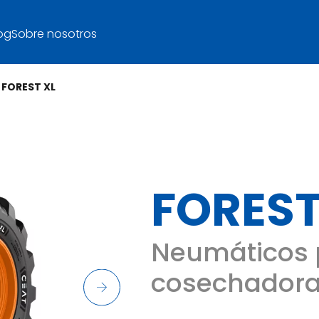
og
Sobre nosotros
FOREST XL
FOREST
Neumáticos 
cosechadora