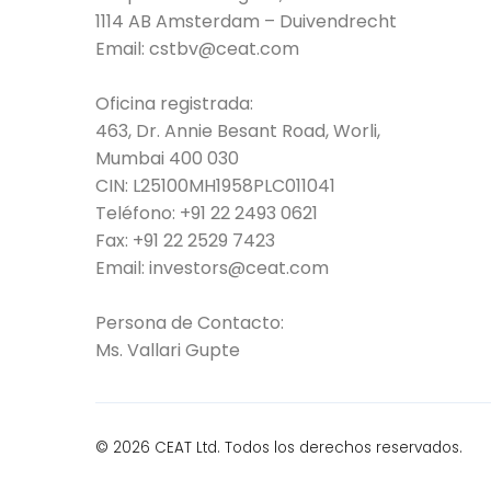
1114 AB Amsterdam – Duivendrecht
Email:
cstbv@ceat.com
Oficina registrada:
463, Dr. Annie Besant Road, Worli,
Mumbai 400 030
CIN: L25100MH1958PLC011041
Teléfono:
+91 22 2493 0621
Fax:
+91 22 2529 7423
Email: i
nvestors@ceat.com
Persona de Contacto:
Ms. Vallari Gupte
© 2026 CEAT Ltd. Todos los derechos reservados.