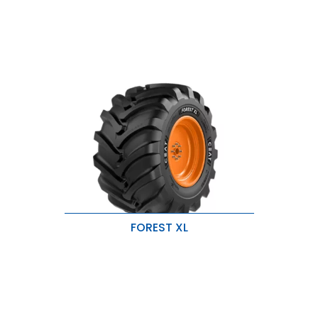
irculación y de carga
circulación y de carga
FOREST XL
Diseño de tacos ancho y robusto
para una tracción excelente.
Compuesto duradero para la
banda de rodadura y el costado
para una protección adicional.