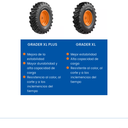
GRADER XL PLUS
GRADER XL
Mejora de la
Mejor estabilidad
estabilidad
Alta capacidad de
Mayor durabilidad y
carga
alta capacidad de
Resistente al calor, al
carga
corte y a las
Resistencia al calor, al
inclemencias del
corte y a las
tiempo
inclemencias del
tiempo