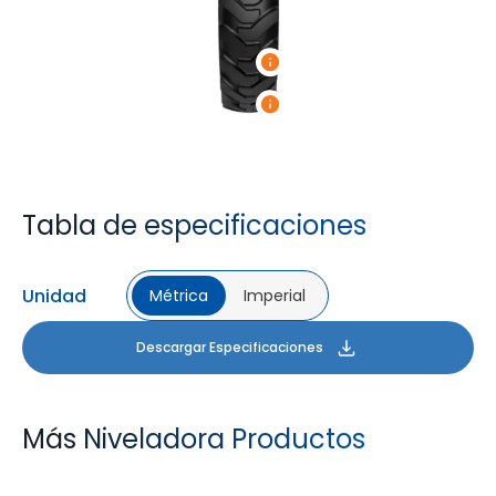
Tabla de especificaciones
Unidad
Métrica
Imperial
Descargar Especificaciones
Más Niveladora Productos
GRADER XL PLUS
GRADER XL