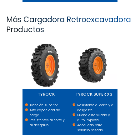
Más Cargadora Retroexcavadora
Productos
TYROCK
TYROCK SUPER X3
TYROCK
TYROCK SUPER X3
Tracción superior
Resistente al corte y al
Alta capacidad de
desgaste
carga
Buena estabilidad y
Resistentes al corte y
autolimpieza
al desgarro
Adecuado para
servicio pesado
GRADER XL PLUS
GRIP MASTER ND