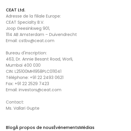
CEAT Ltd.
Adresse de la filiale Europe:
CEAT Specialty B.V.
Joop Geesinkweg 901,
1114 AB Amsterdam – Duivendrecht
Email:
cstbv@ceat.com
Bureau d'inscription:
463, Dr. Annie Besant Road, Worli,
Mumbai 400 030
CIN: L25100MH1958PLC011041
Téléphone:
+91 22 2493 0621
Fax:
+91 22 2529 7423
Email:
investors@ceat.com
Contact:
Ms. Vallari Gupte
Blog
À propos de nous
Événements
Médias