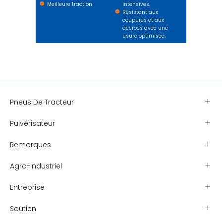
Meilleure traction
intensives.
Résistant aux
coupures et aux
accrocs avec une
usure optimisée.
Pneus De Tracteur
Pulvérisateur
Remorques
Agro-industriel
Entreprise
Soutien