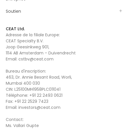
Soutien
CEAT Ltd.
Adresse de la filiale Europe:
CEAT Specialty B.V.
Joop Geesinkweg 901,
1114 AB Amsterdam – Duivendrecht
Email:
cstbv@ceat.com
Bureau d'inscription:
463, Dr. Annie Besant Road, Worli,
Mumbai 400 030
CIN: L25100MH1958PLC011041
Téléphone:
+91 22 2493 0621
Fax:
+91 22 2529 7423
Email:
investors@ceat.com
Contact:
Ms. Vallari Gupte