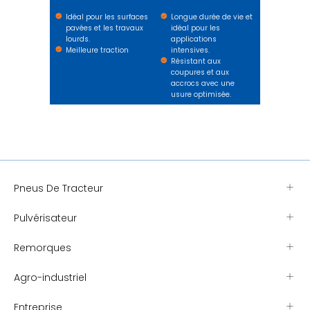
Idéal pour les surfaces
Longue durée de vie et
pavées et les travaux
idéal pour les
lourds.
applications
Meilleure traction
intensives.
Résistant aux
coupures et aux
accrocs avec une
usure optimisée.
Pneus De Tracteur
Pulvérisateur
Remorques
Agro-industriel
Entreprise