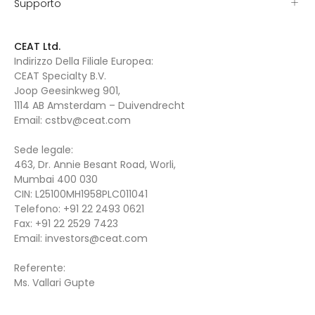
Supporto
CEAT Ltd.
Indirizzo Della Filiale Europea:
CEAT Specialty B.V.
Joop Geesinkweg 901,
1114 AB Amsterdam – Duivendrecht
Email:
cstbv@ceat.com
Sede legale:
463, Dr. Annie Besant Road, Worli,
Mumbai 400 030
CIN: L25100MH1958PLC011041
Telefono:
+91 22 2493 0621
Fax:
+91 22 2529 7423
Email:
investors@ceat.com
Referente:
Ms. Vallari Gupte