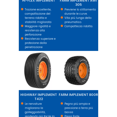
HI-FLEX IMPLEMENT
FARM IMPLEMENT AWI
305
Trazione eccellente,
Previene lo slittamento
compattazione del
durante le curve.
terreno ridotta e
Vita più lunga dello
stabilità migliorata
pneumatico.
Maggiore rigidità e
Compattezza ridotta.
resistenza alla
perforazione
Resistenza superiore e
protezione dalla
penetrazione
HIGHWAY IMPLEMENT T422
FARM IMPLEMENT 800R
HIGHWAY IMPLEMENT
FARM IMPLEMENT 800R
T422
Le nervature
Pegno più ampio e
migliorano la
pressione a terra più
galleggiabilità,
bassa
rendendo più facile la
Presa Forte