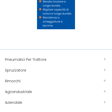
Elevata trazione e
lunga durata.
Migliore capacità di
carico e lunga durata.
Resistenza a
scheggiature e
lacrime.
Pneumatici Per Trattore
Spruzzatore
Rimorchi
Agroindustriale
Aziendale