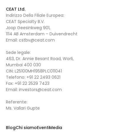
CEAT Ltd.
Indirizzo Della Filiale Europea:
CEAT Specialty B.V.
Joop Geesinkweg 901,
1114 AB Amsterdam – Duivendrecht
Email:
cstbv@ceat.com
Sede legale:
463, Dr. Annie Besant Road, Worli,
Mumbai 400 030
CIN: L25100MH1958PLC011041
Telefono:
+91 22 2493 0621
Fax:
+91 22 2529 7423
Email:
investors@ceat.com
Referente:
Ms. Vallari Gupte
Blog
Chi siamo
Eventi
Media