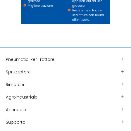
gravoso.
applicazioni ad uso
Migliore trazione
gravoso.
Resistente a tagli e
scalfitture con usura
ottimizzata.
Pneumatici Per Trattore
Spruzzatore
Rimorchi
Agroindustriale
Aziendale
Supporto