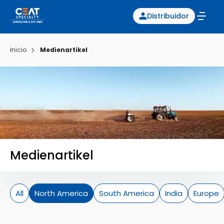
Distribuidor
Inicio
Medienartikel
Medienartikel
All
North America
South America
India
Europe