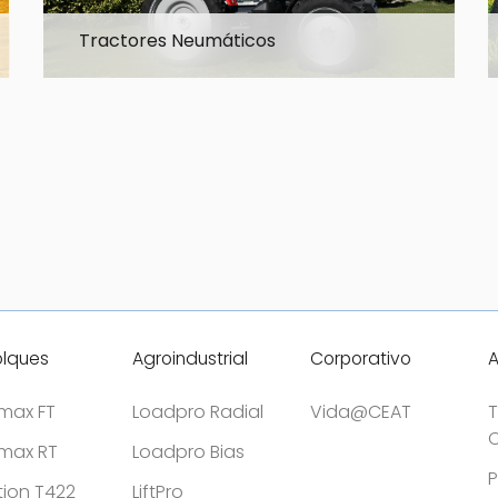
Tractores Neumáticos
Explore la gama
lques
Agroindustrial
Corporativo
tmax FT
Loadpro Radial
Vida@CEAT
T
C
tmax RT
Loadpro Bias
P
tion T422
LiftPro