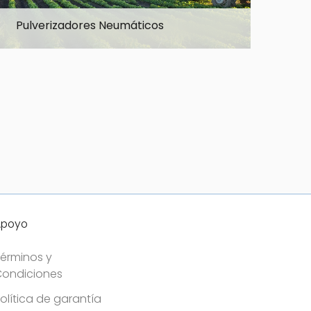
Pulverizadores Neumáticos
Re
Explore la gama
Exp
Apoyo
érminos y
ondiciones
olítica de garantía