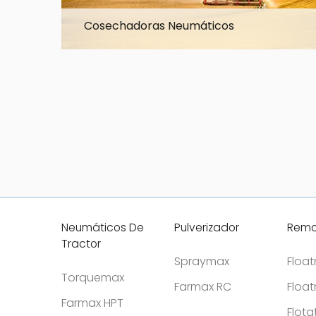
Cosechadoras Neumáticos
Explore la gama
Neumáticos De
Pulverizador
Remo
Tractor
Spraymax
Floa
Torquemax
Farmax RC
Floa
Farmax HPT
Flota