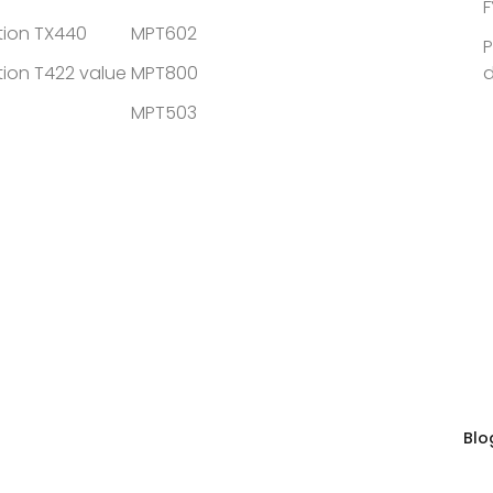
F
tion TX440
MPT602
P
tion T422 value
MPT800
MPT503
Blo