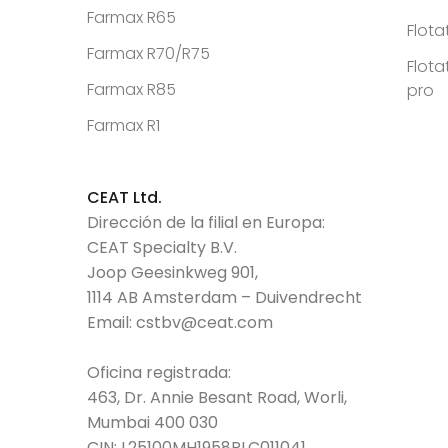
Farmax R65
Flota
Farmax R70/R75
Flota
Farmax R85
pro
Farmax R1
CEAT Ltd.
Dirección de la filial en Europa:
CEAT Specialty B.V.
Joop Geesinkweg 901,
1114 AB Amsterdam – Duivendrecht
Email:
cstbv@ceat.com
Oficina registrada:
463, Dr. Annie Besant Road, Worli,
Mumbai 400 030
CIN: L25100MH1958PLC011041