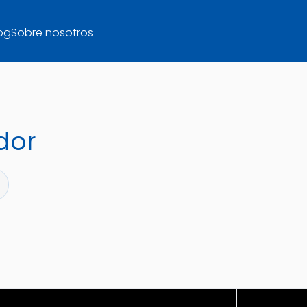
og
Sobre nosotros
dor