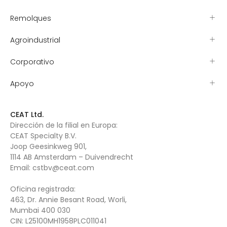
Remolques
Agroindustrial
Corporativo
Apoyo
CEAT Ltd.
Dirección de la filial en Europa:
CEAT Specialty B.V.
Joop Geesinkweg 901,
1114 AB Amsterdam – Duivendrecht
Email:
cstbv@ceat.com
Oficina registrada:
463, Dr. Annie Besant Road, Worli,
Mumbai 400 030
CIN: L25100MH1958PLC011041