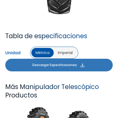
Tabla de especificaciones
Unidad
Métrica
Imperial
Descargar Especificaciones
Más Manipulador Telescópico
Productos
TYROCK
TYROCK SUPER X3