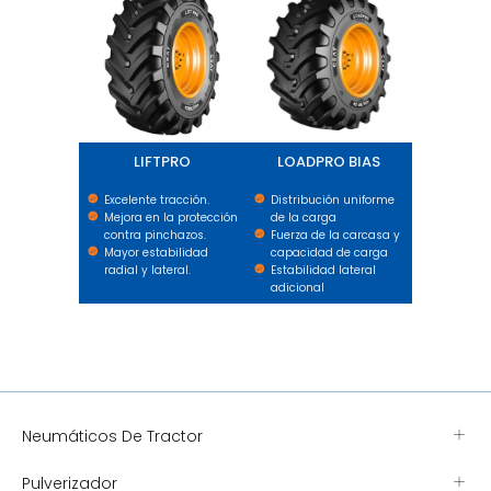
LIFTPRO
LOADPRO BIAS
Excelente tracción.
Distribución uniforme
Mejora en la protección
de la carga
contra pinchazos.
Fuerza de la carcasa y
Mayor estabilidad
capacidad de carga
radial y lateral.
Estabilidad lateral
adicional
Neumáticos De Tractor
Pulverizador