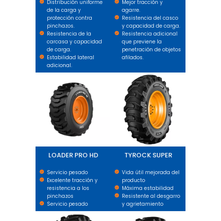
Distribución uniforme
Mejor tracción y
de la carga y
agarre.
protección contra
Resistencia del casco
pinchazos.
y capacidad de carga.
Resistencia de la
Resistencia adicional
carcasa y capacidad
que previene la
de carga.
penetración de objetos
Estabilidad lateral
afilados.
adicional.
LOADER PRO HD
TYROCK SUPER
LOADER PRO HD
TYROCK SUPER
Servicio pesado
Vida útil mejorada del
Excelente tracción y
producto
resistencia a los
Máxima estabilidad
pinchazos
Resistente al desgarro
Servicio pesado
y agrietamiento
LIFTPRO
LOADPRO BIAS