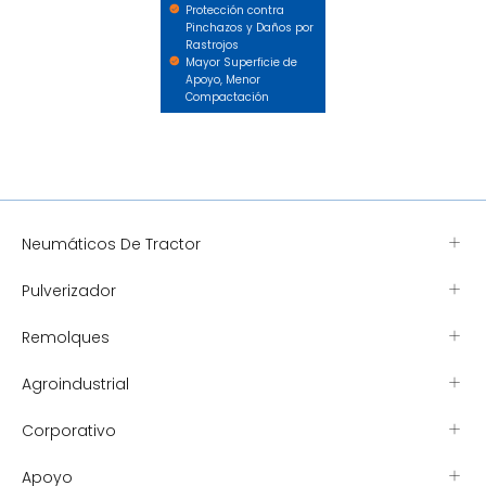
Protección contra
Pinchazos y Daños por
Rastrojos
Mayor Superficie de
Apoyo, Menor
Compactación
Neumáticos De Tractor
Pulverizador
Remolques
Agroindustrial
Corporativo
Apoyo