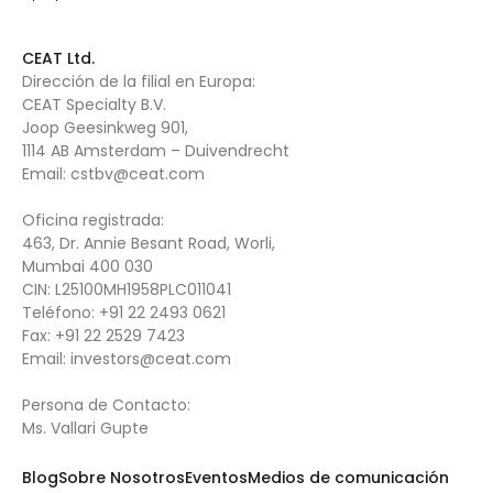
CEAT Ltd.
Dirección de la filial en Europa:
CEAT Specialty B.V.
Joop Geesinkweg 901,
1114 AB Amsterdam – Duivendrecht
Email:
cstbv@ceat.com
Oficina registrada:
463, Dr. Annie Besant Road, Worli,
Mumbai 400 030
CIN: L25100MH1958PLC011041
Teléfono:
+91 22 2493 0621
Fax:
+91 22 2529 7423
Email:
investors@ceat.com
Persona de Contacto:
Ms. Vallari Gupte
Blog
Sobre Nosotros
Eventos
Medios de comunicación