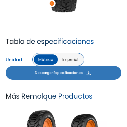
Tabla de especificaciones
Unidad
Métrica
Imperial
Descargar Especificaciones
Más Remolque Productos
T422 VALUE PRO
FLOTATION T422