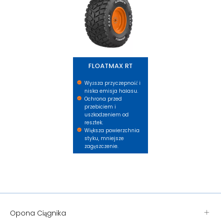
FLOATMAX RT
Wyższa przyczepność i
niska emisja hałasu.
Ochrona przed
przebiciem i
uszkodzeniem od
resztek.
Większa powierzchnia
styku, mniejsze
zagęszczenie.
Opona Ciągnika