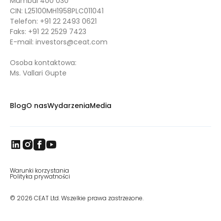
Mumbai 400 030
CIN: L25100MH1958PLC011041
Telefon:
+91 22 2493 0621
Faks:
+91 22 2529 7423
E-mail:
investors@ceat.com
Osoba kontaktowa:
Ms. Vallari Gupte
Blog
O nas
Wydarzenia
Media
Warunki korzystania
Polityka prywatności
© 2026 CEAT Ltd. Wszelkie prawa zastrzeżone.