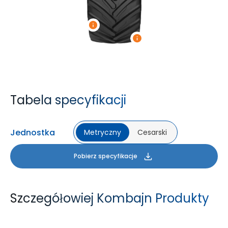
Tabela specyfikacji
Jednostka
Metryczny
Cesarski
Pobierz specyfikacje
Szczegółowiej Kombajn Produkty
YIELDMAX 23 DEG
YIELDMAX IFLEX