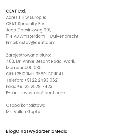
CEAT Ltd.
Adres filii w Europie:
CEAT Specialty B.V.
Joop Geesinkweg 901,
1114 AB Amsterdam – Duivendrecht
Email:
cstbv@ceat.com
Zarejestrowane biuro:
463, Dr. Annie Besant Road, Worli,
Mumbai 400 030
CIN: L25100MH1958PLC011041
Telefon:
+91 22 2493 0621
Faks:
+91 22 2529 7423
E-mail:
investors@ceat.com
Osoba kontaktowa:
Ms. Vallari Gupte
Blog
O nas
Wydarzenia
Media