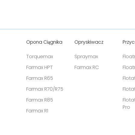
Bieżnik z naturalnej gu
Optymalne dopasowan
interferencyjne
Miękkie warstwy Resilio 
Y-LUG
Opona Ciągnika
Opryskiwacz
Przy
Torquemax
Spraymax
Floa
Farmax HPT
Farmax RC
Floa
Farmax R65
Flota
Farmax R70/R75
Flota
Farmax R85
Flota
Pro
Farmax R1