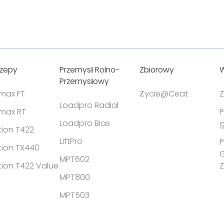
Durabilidad y desgaste uniforme
my
Stabilität
durante la aplicación.
ie
Höhere Tr
Estabilidad mejorada y prevención
de daños accidentales.
Hohe Wid
z konstrukcją
Diseñado para manipulación de
Verschlei
materiales pesados, mejorando la
longevidad de los neumáticos.
czepy
Przemysł Rolno-
Zbiorowy
W
Przemysłowy
tmax FT
Życie@Ceat
Z
Loadpro Radial
tmax RT
P
Loadpro Bias
g
tion T422
LiftPro
P
tion TX440
MPT602
tion T422 Value
MPT800
MPT503