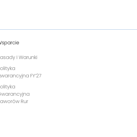
 & Lastverteilung
agfähigkeit
erstandsfähigkeit gegen
ß, Risse und Schnitte
sparcie
asady I Warunki
olityka
warancyjna FY’27
olityka
Gwarancyjna
Zaworów Rur