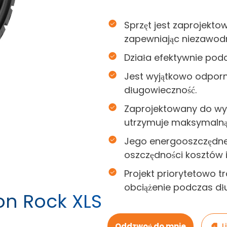
Sprzęt jest zaprojekto
zapewniając niezawod
Działa efektywnie pod
Jest wyjątkowo odporny
długowieczność.
Zaprojektowany do wy
utrzymuje maksymalną
Jego energooszczędne f
oszczędności kosztów i
Projekt priorytetowo tr
obciążenie podczas dł
on Rock XLS
Oddzwoń do mnie
L