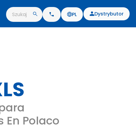
Dystrybutor
Szukaj
PL
XLS
para
 En Polaco