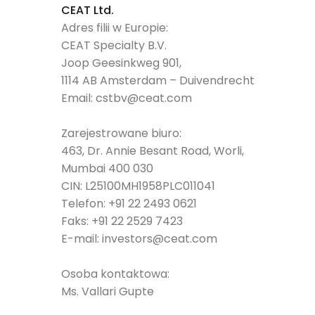
CEAT Ltd.
Adres filii w Europie:
CEAT Specialty B.V.
Joop Geesinkweg 901,
1114 AB Amsterdam – Duivendrecht
Email:
cstbv@ceat.com
Zarejestrowane biuro:
463, Dr. Annie Besant Road, Worli,
Mumbai 400 030
CIN: L25100MH1958PLC011041
Telefon:
+91 22 2493 0621
Faks:
+91 22 2529 7423
E-mail:
investors@ceat.com
Osoba kontaktowa:
Ms. Vallari Gupte