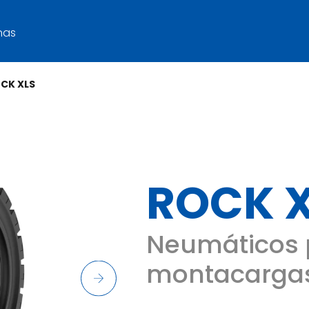
nas
CK XLS
ROCK 
Neumáticos 
montacargas