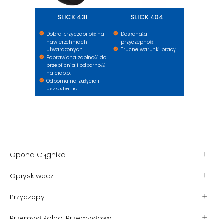
SLICK 431
SLICK 404
Dobra przyczepność na
Doskonała
nawierzchniach
przyczepność
utwardzonych.
Trudne warunki pracy
Poprawiona zdolność do
przebijania i odporność
na ciepło.
Odporna na zużycie i
uszkodzenia.
Opona Ciągnika
Opryskiwacz
Przyczepy
Przemysł Rolno-Przemysłowy