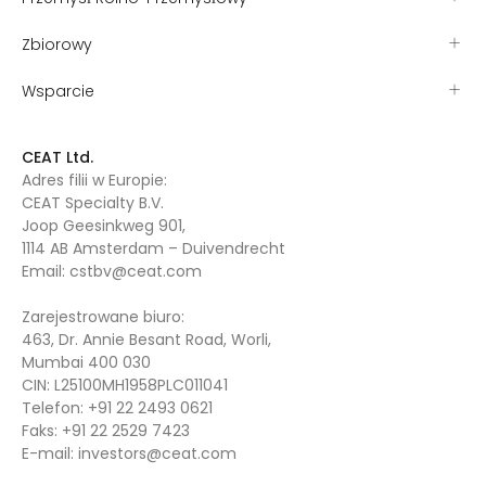
Zbiorowy
Wsparcie
CEAT Ltd.
Adres filii w Europie:
CEAT Specialty B.V.
Joop Geesinkweg 901,
1114 AB Amsterdam – Duivendrecht
Email:
cstbv@ceat.com
Zarejestrowane biuro:
463, Dr. Annie Besant Road, Worli,
Mumbai 400 030
CIN: L25100MH1958PLC011041
Telefon:
+91 22 2493 0621
Faks:
+91 22 2529 7423
E-mail:
investors@ceat.com