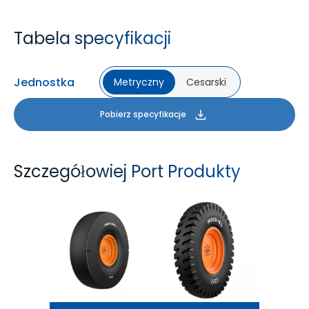
Tabela specyfikacji
Jednostka
Metryczny
Cesarski
Pobierz specyfikacje
Szczegółowiej Port Produkty
PORT PRO SL
ROCK XL