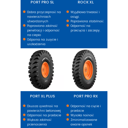
PORT PRO SL
ROCK XL
Dobra przyczepność na
Wyjątkowa trwałość i
nawierzchniach
osiągi.
utwardzonych
Poprawiona stabilność.
Poprawiona zdolność
Odporność na
penetracji i odporność
przecięcia i zaczepy.
na ciepło
Odporna na zużycie i
uszkodzenia
PORT XL PLUS
PORT PRO RX
PORT XL PLUS
PORT PRO RX
Dłuższa żywotność na
Odporność na cięcie i
powierzchni betonowej
przebicie
Odporność na przebicie
Wysoka nośność
Większa zdolność
Zminimalizowane
przenoszenia
awarie oponek