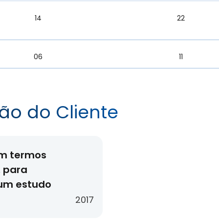
14
22
06
11
ão do Cliente
em termos
, para
num estudo
2017