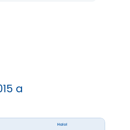
015 a
Halol