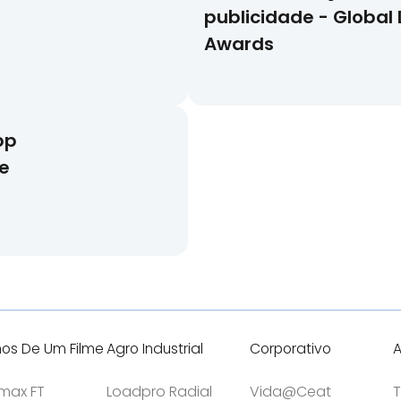
publicidade - Global 
Awards
pp
e
hos De Um Filme
Agro Industrial
Corporativo
A
tmax FT
Loadpro Radial
Vida@Ceat
T