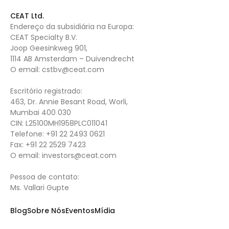
CEAT Ltd.
Endereço da subsidiária na Europa:
CEAT Specialty B.V.
Joop Geesinkweg 901,
1114 AB Amsterdam – Duivendrecht
O email:
cstbv@ceat.com
Escritório registrado:
463, Dr. Annie Besant Road, Worli,
Mumbai 400 030
CIN: L25100MH1958PLC011041
Telefone:
+91 22 2493 0621
Fax:
+91 22 2529 7423
O email:
investors@ceat.com
Pessoa de contato:
Ms. Vallari Gupte
Blog
Sobre Nós
Eventos
Mídia