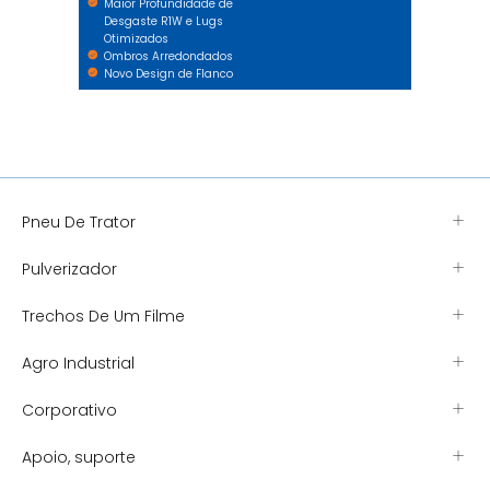
Maior Profundidade de
Desgaste R1W e Lugs
Otimizados
Ombros Arredondados
Novo Design de Flanco
Pneu De Trator
Pulverizador
Trechos De Um Filme
Agro Industrial
Corporativo
Apoio, suporte