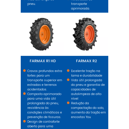
pneu.
transporte
aprimorada.
FARMAX R1 HD
FARMAX R2
FARMAX R1 HD
FARMAX R2
Cravos profundos extra
Excelente tração na
fortes para um
lama e durabilidade
transporte superior em
Vida útil prolongada
estradas e terrenos
do pneu e garantia de
acidentados.
capacidades de
Composto aprimorado
autolimpeza de alto
para uma vida útil
nível
prolongada do pneu,
Redução da
resistência às
compactação do solo,
condições climáticas e
aumento da tração em
prevenção de fissuras.
encostas You
Design de contraforte
aberto para uma