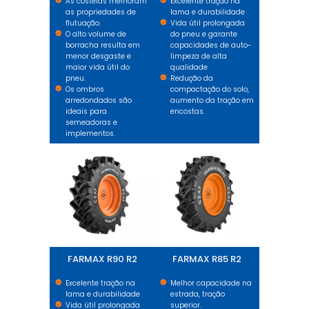
As costelas melhoram
Excelente tração na
as propriedades de
lama e durabilidade
flutuação.
Vida útil prolongada
O alto volume de
do pneu e garante
borracha resulta em
capacidades de auto-
menor desgaste e
limpeza de alta
maior vida útil do
qualidade
pneu.
Redução da
Os ombros
compactação do solo,
arredondados são
aumento da tração em
ideais para
encostas.
semeadoras e
implementos.
FARMAX R90 R2
FARMAX R85 R2
FARMAX R90 R2
FARMAX R85 R2
Excelente tração na
Melhor capacidade na
lama e durabilidade
estrada, tração
Vida útil prolongada
superior.