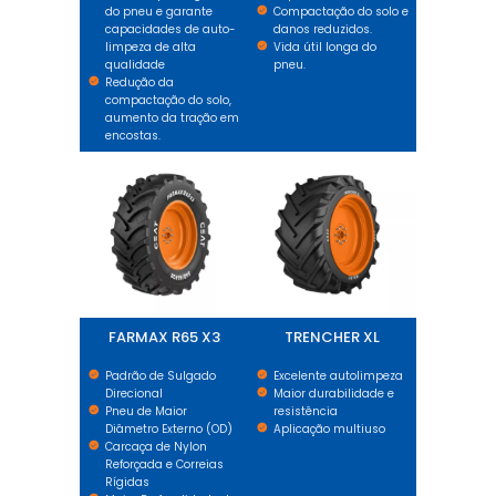
do pneu e garante
Compactação do solo e
capacidades de auto-
danos reduzidos.
limpeza de alta
Vida útil longa do
qualidade
pneu.
Redução da
compactação do solo,
aumento da tração em
encostas.
FARMAX R65 X3
TRENCHER XL
FARMAX R65 X3
TRENCHER XL
Padrão de Sulgado
Excelente autolimpeza
Direcional
Maior durabilidade e
Pneu de Maior
resistência
Diâmetro Externo (OD)
Aplicação multiuso
Carcaça de Nylon
Reforçada e Correias
Rígidas