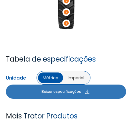
Tabela de especificações
Unidade
Métrica
Imperial
Baixar especificações
Mais Trator Produtos
FARMAX R1
MULTILOADMAX