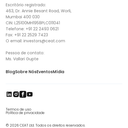
Escritório registrado:
463, Dr. Annie Besant Road, Worli,
Mumbai 400 030
CIN: L25100MH1958PLC011041
Telefone:
+91 22 2493 0621
Fax:
+91 22 2529 7423
O email:
investors@ceat.com
Pessoa de contato:
Ms. Vallari Gupte
Blog
Sobre Nós
Eventos
Mídia
Termos de uso
Política de privacidade
© 2026 CEAT Ltd. Todos os direitos reservados.