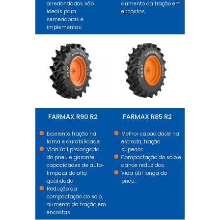
arredondados são
aumento da tração em
ideais para
encostas.
semeadoras e
implementos.
FARMAX R90 R2
FARMAX R85 R2
FARMAX R90 R2
FARMAX R85 R2
Excelente tração na
Melhor capacidade na
lama e durabilidade
estrada, tração
Vida útil prolongada
superior.
do pneu e garante
Compactação do solo e
capacidades de auto-
danos reduzidos.
limpeza de alta
Vida útil longa do
qualidade
pneu.
Redução da
compactação do solo,
aumento da tração em
encostas.
FARMAX R65 X3
TRENCHER XL