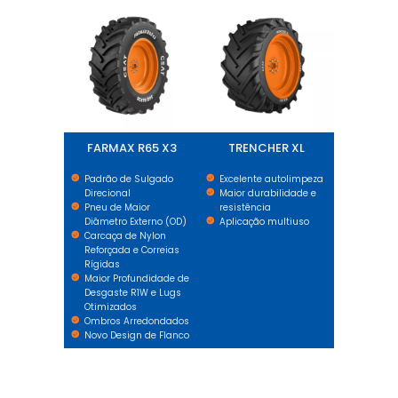
FARMAX R65 X3
TRENCHER XL
Padrão de Sulgado
Excelente autolimpeza
Direcional
Maior durabilidade e
Pneu de Maior
resistência
Diâmetro Externo (OD)
Aplicação multiuso
Carcaça de Nylon
Reforçada e Correias
Rígidas
Maior Profundidade de
Desgaste R1W e Lugs
Otimizados
Ombros Arredondados
Novo Design de Flanco