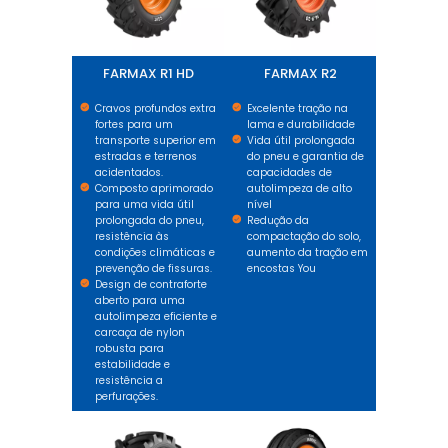
FARMAX R1 HD
FARMAX R2
Cravos profundos extra
Excelente tração na
fortes para um
lama e durabilidade
transporte superior em
Vida útil prolongada
estradas e terrenos
do pneu e garantia de
acidentados.
capacidades de
Composto aprimorado
autolimpeza de alto
para uma vida útil
nível
prolongada do pneu,
Redução da
resistência às
compactação do solo,
condições climáticas e
aumento da tração em
prevenção de fissuras.
encostas You
Design de contraforte
aberto para uma
autolimpeza eficiente e
carcaça de nylon
robusta para
estabilidade e
resistência a
perfurações.
FARMAX HPT
FARMAX F2