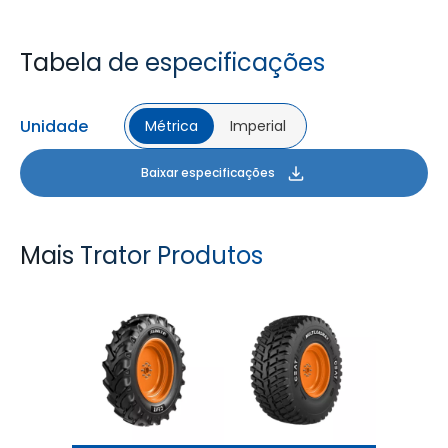
Tabela de especificações
Unidade
Métrica
Imperial
Baixar especificações
Mais Trator Produtos
FARMAX R1
MULTILOADMAX