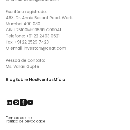
Escritório registrado:
463, Dr. Annie Besant Road, Worli,
Mumbai 400 030
CIN: L25100MH1958PLC011041
Telefone:
+91 22 2493 0621
Fax:
+91 22 2529 7423
O email:
investors@ceat.com
Pessoa de contato:
Ms. Vallari Gupte
Blog
Sobre Nós
Eventos
Mídia
Termos de uso
Política de privacidade