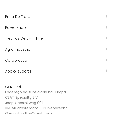
Pneu De Trator
Pulverizador
Trechos De Um Filme
Agro Industrial
Corporativo
Apoio, suporte
CEAT Ltd.
Endereço da subsidiária na Europa:
CEAT Specialty B.V.
Joop Geesinkweg 901,
1114 AB Amsterdam – Duivendrecht
O email:
cstbv@ceat.com