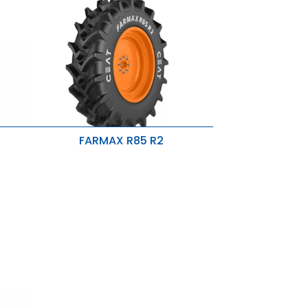
FARMAX R85 R2
Melhor capacidade na estrada,
tração superior.
Compactação do solo e danos
-
reduzidos.
Vida útil longa do pneu.
solo,
as.