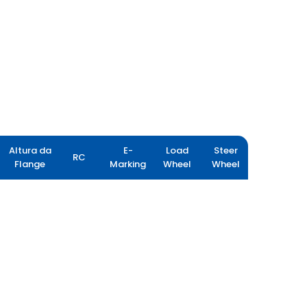
Altura da
E-
Load
Steer
RC
Flange
Marking
Wheel
Wheel
FARMAX R80