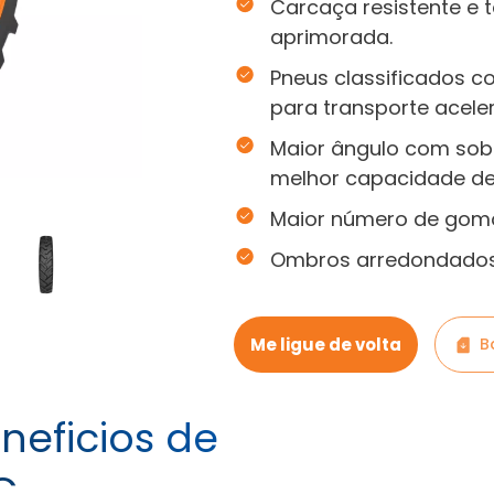
Carcaça resistente e
aprimorada.
Pneus classificados 
para transporte acele
Maior ângulo com sob
melhor capacidade de
Maior número de gomo
Ombros arredondados p
Me ligue de volta
B
neficios de
C