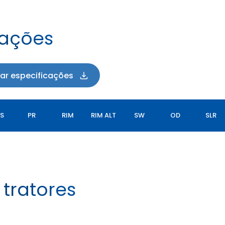
cações
xar especificações
SS
PR
RIM
RIM ALT
SW
OD
SLR
tratores
TORQUEMAX