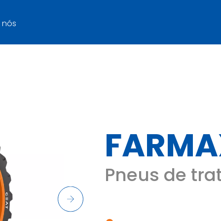
 nós
FARMA
Pneus de tra