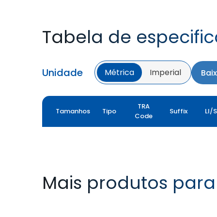
Tabela de especifi
Unidade
Métrica
Imperial
Bai
TRA
Tamanhos
Tipo
Suffix
LI/
Code
Mais produtos para 
FARMAX R1
MULTILOADMAX