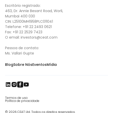
Escritório registrado:
463, Dr. Annie Besant Road, Worli,
Mumbai 400 030
CIN: L25100MH1958PLC011041
Telefone:
+91 22 2493 0621
Fax:
+91 22 2529 7423
O email:
investors@ceat.com
Pessoa de contato:
Ms. Vallari Gupte
Blog
Sobre Nós
Eventos
Mídia
Termos de uso
Política de privacidade
© 2026 CEAT Ltd. Todos os direitos reservados.