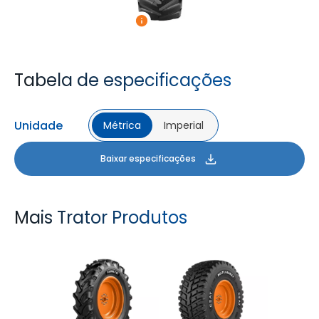
Tabela de especificações
Unidade
Métrica
Imperial
Baixar especificações
Mais Trator Produtos
FARMAX R1
MULTILOADMAX