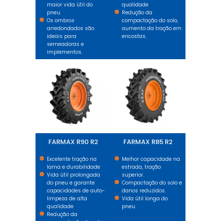
maior vida útil do
qualidade
pneu.
Redução da
Os ombros
compactação do solo,
arredondados são
aumento da tração em
ideais para
encostas.
semeadoras e
implementos.
FARMAX R90 R2
FARMAX R85 R2
FARMAX R90 R2
FARMAX R85 R2
Excelente tração na
Melhor capacidade na
lama e durabilidade
estrada, tração
Vida útil prolongada
superior.
do pneu e garante
Compactação do solo e
capacidades de auto-
danos reduzidos.
limpeza de alta
Vida útil longa do
qualidade
pneu.
Redução da