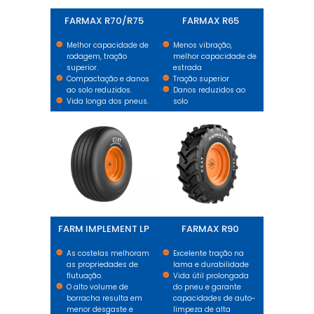
FARMAX R70/R75
FARMAX R65
Melhor capacidade de
Menos vibração,
rodagem, tração
melhor capacidade de
superior.
estrada
Compactação e danos
Tração superior
ao solo reduzidos.
Danos reduzidos ao
Vida longa dos pneus.
solo
FARM IMPLEMENT LP
FARMAX R90
FARM IMPLEMENT LP
FARMAX R90
As costelas melhoram
Excelente tração na
as propriedades de
lama e durabilidade
flutuação.
Vida útil prolongada
O alto volume de
do pneu e garante
borracha resulta em
capacidades de auto-
menor desgaste e
limpeza de alta