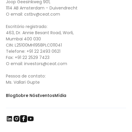
Joop Geesinkweg 901,
1114 AB Amsterdam – Duivendrecht
O email:
cstbv@ceat.com
Escritório registrado:
463, Dr. Annie Besant Road, Worli,
Mumbai 400 030
CIN: L25100MH1958PLC011041
Telefone:
+91 22 2493 0621
Fax:
+91 22 2529 7423
O email:
investors@ceat.com
Pessoa de contato:
Ms. Vallari Gupte
Blog
Sobre Nós
Eventos
Mídia