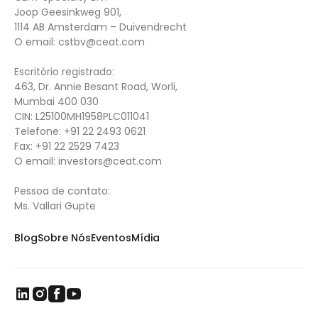
Joop Geesinkweg 901,
1114 AB Amsterdam – Duivendrecht
O email:
cstbv@ceat.com
Escritório registrado:
463, Dr. Annie Besant Road, Worli,
Mumbai 400 030
CIN: L25100MH1958PLC011041
Telefone:
+91 22 2493 0621
Fax:
+91 22 2529 7423
O email:
investors@ceat.com
Pessoa de contato:
Ms. Vallari Gupte
Blog
Sobre Nós
Eventos
Mídia